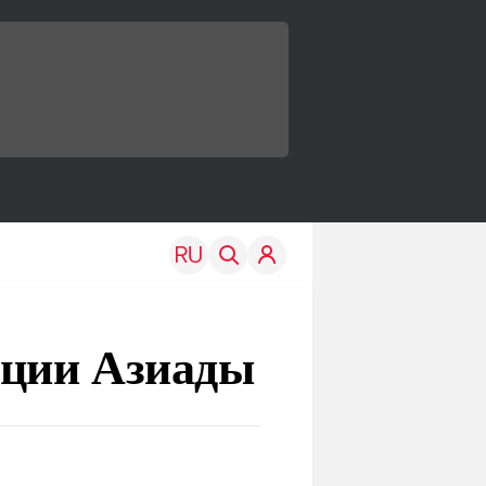
ации Азиады
TRAVEL
EDU
Моя страна
Новости