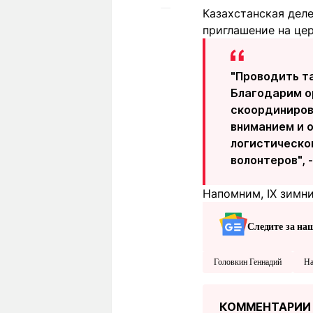
Казахстанская дел
приглашение на це
"Проводить т
Благодарим о
скоординирова
вниманием и 
логистическо
волонтеров", 
Напомним, IX зимни
Следите за на
Головкин Геннадий
На
КОММЕНТАРИИ