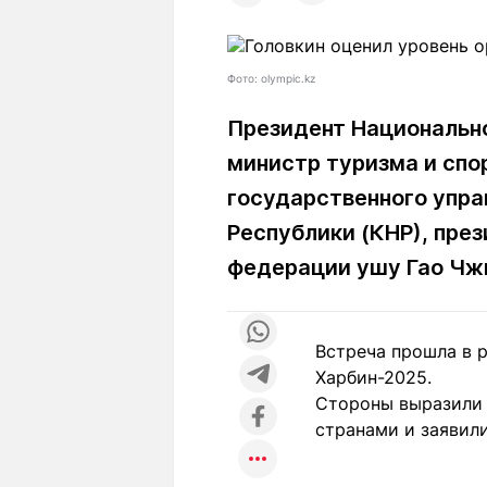
Статьи
Выгодно
В
Погода
Полезно
Т
Фото: olympic.kz
Спецпроекты
Любопытно
Л
ч
Рейтинги
Гороскопы
Президент Национально
Рецепты
министр туризма и спо
государственного упра
Республики (КНР), пре
О проекте
федерации ушу Гао Ч
Редакция
Ре
Встреча прошла в 
+7 (777) 001 44 99
Харбин-2025.
Стороны выразили 
странами и заявили