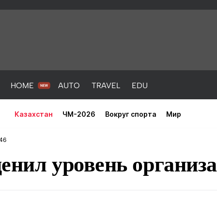
HOME
AUTO
TRAVEL
EDU
Казахстан
ЧМ-2026
Вокруг спорта
Мир
:46
ценил уровень организ
PORT
HEALTH
HOME
AUTO
Новости
порт
Новости
Новости