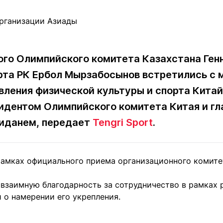
Статьи
округ спорта
Статьи
Полезное
ренды
Блоги
ига
Обзоры
емпионов
Спецпроек
го Олимпийского комитета Казахстана Генн
рта РК Ербол Мырзабосынов встретились с 
вления физической культуры и спорта Кита
зидентом Олимпийского комитета Китая и 
Контакты редакции
Вакансии
Реклама
Пресс-центр
жиданем,
передает
Tengri Sport
.
клама
рамках официального приема организационного комите
+7 (700) 3 888 188
взаимную благодарность за сотрудничество в рамках 
 о намерении его укрепления.