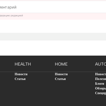
дерацию редакцией
HEALTH
HOME
AUT
Новости
Новости
Новос
Статьи
Статьи
Полезн
Блоги
Обзор
Спецп