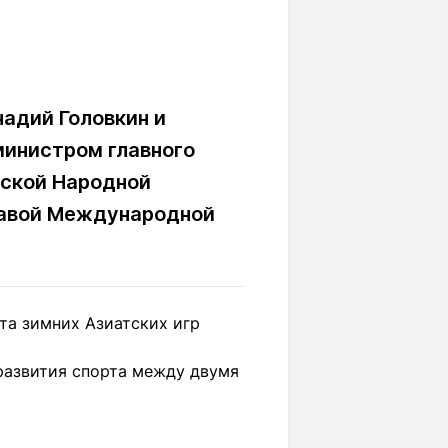
Вокруг света
Образование
Путевые
Учебные
заметки
заведения
Маршруты
ты
адий Головкин и
Заилийского
Алатау
министром главного
йской Народной
главой Международной
Светлая тема
Мы в социальных сетях
та зимних Азиатских игр
развития спорта между двумя