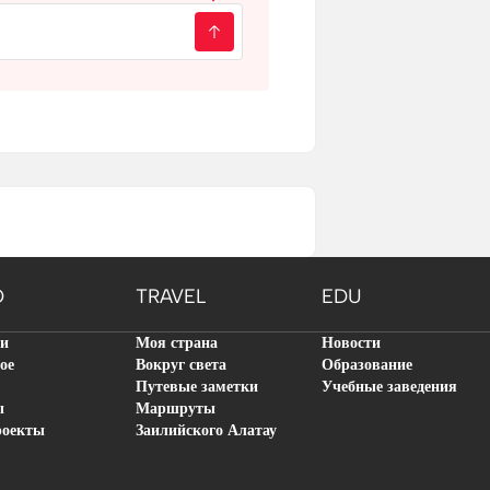
O
TRAVEL
EDU
ти
Моя страна
Новости
ое
Вокруг света
Образование
Путевые заметки
Учебные заведения
ы
Маршруты
роекты
Заилийского Алатау