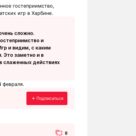
енное гостеприимство,
тских игр в Харбине.
очень сложно.
гостеприимство и
гр и видим, с каким
 Это заметно и в
 в слаженных действиях
4 февраля.
Подписаться
0