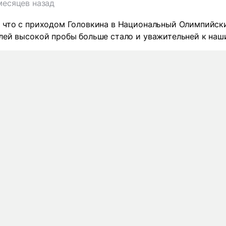
месяцев назад
, что с приходом Головкина в Национальный Олимпийск
алей высокой пробы больше стало и уважительней к на
т
есяцев назад
т и Миша - вы наша гордость!
6 комментариев