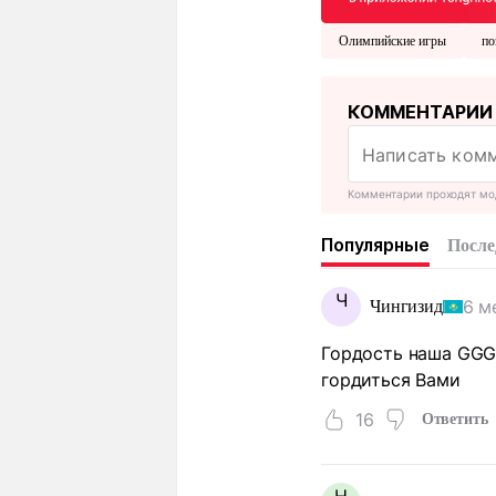
Олимпийские игры
по
КОММЕНТАРИИ
Комментарии проходят мо
Популярные
После
Ч
6 м
Чингизид
Гордость наша GGG 
гордиться Вами
16
Ответить