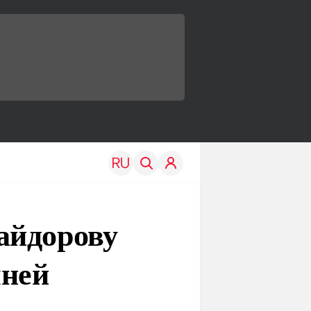
айдорову
мней
TRAVEL
EDU
Моя страна
Новости