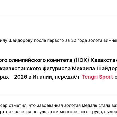
Статьи
округ спорта
Статьи
Полезное
ренды
Блоги
ига
Обзоры
емпионов
Спецпроек
го олимпийского комитета (НОК) Казахстан
Контакты редакции
Вакансии
Реклама
Пресс-центр
казахстанского фигуриста Михаила Шайдор
рах – 2026 в Италии, передаёт
Tengri Sport
с
клама
+7 (700) 3 888 188
сер отметил, что завоеванная золотая медаль стала в
рта и является результатом многолетнего труда, выде