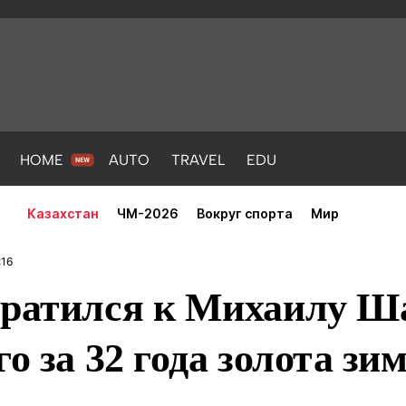
HOME
AUTO
TRAVEL
EDU
Казахстан
ЧМ-2026
Вокруг спорта
Мир
:16
братился к Михаилу Ш
о за 32 года золота зи
PORT
HEALTH
HOME
AUTO
Новости
порт
Новости
Новости