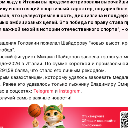
ом льду в Италии вы продемонстрировали высочайши
илу и настоящий спортивный характер, подарив бо
азав, что целеустремлённость, дисциплина и подде
мых амбициозных целей. Эта победа по праву стала 
 важной вехой в истории отечественного спорта", –
ращения Головкин пожелал Шайдорову "новых высот, кр
обед".
анский фигурист Михаил Шайдоров завоевал золотую 
аде-2026 в Италии. По сумме короткой и произвольно
291,58 балла, что стало его личным рекордом.
рым казахстанцем, которому удалось завоевать медал
. Ранее это удавалось только лыжнику Владимиру Смир
ас в соцсетях:
Telegram
и
Instagram
.
олучай самые важные новости!