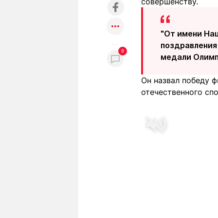
совершенству.
"От имени На
поздравления
9
медали Олимпи
Он назвал победу 
отечественного спо