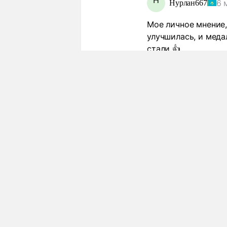
Н
6 
Нурлан667
Мое личное мнение
улучшилась, и мед
стали 👍
14
Ответить
Посмотреть еще 1 отве
F
6 м
FooFighter
Гена, Димаш а тепе
6
Ответить