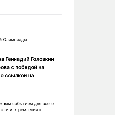
Вокруг света
Образование
Путевые
Учебные
заметки
заведения
Маршруты
ты
Заилийского
Алатау
а Геннадий Головкин
Светлая тема
ова с победой на
о ссылкой на
Мы в социальных сетях
ажным событием для всего
ржки и стремления к