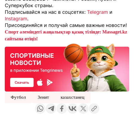
Суперкубок страны.
Подписывайся на нас в соцсетях:
Telegram
и
Instagram
.
Присоединяйся и получай самые важные новости!
Спорт әлеміндегі жаңалықтар қазақ тілінде: Massaget.kz
сайтына өтіңіз!
Футбол
Зенит
казахстанец