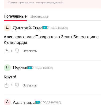
Комментарии проходят модерацию редакцией
Популярные
Последние
Д
Дмитрий-Орда
2 года назад
Алип красавчик!Поздравляю Зенит!Болельщик с
Кызылорды
8
Ответить
Н
Нурлан
2 года назад
Круто!
7
Ответить
А
Адла-падла
2 года назад