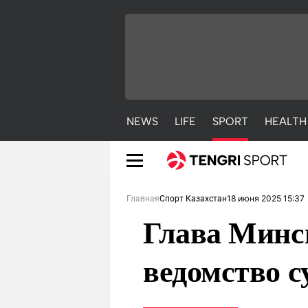
NEWS
LIFE
SPORT
HEALTH
18 июня 2025 15:37
Главная
Спорт Казахстан
Глава Минсп
ведомство с
NEWS
LIFE
S
Новости
Красиво
С