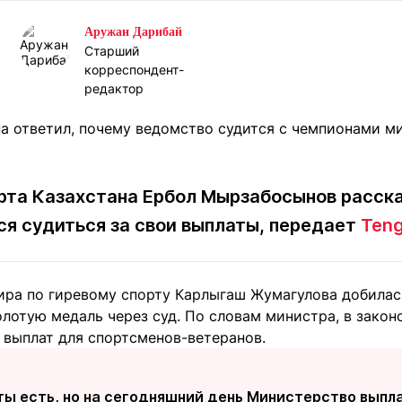
Статьи
округ спорта
Статьи
Полезное
Аружан Дарибай
ренды
Блоги
Старший
ига
корреспондент-
Обзоры
емпионов
редактор
Спецпроек
рта Казахстана Ербол Мырзабосынов расска
Контакты редакции
Вакансии
Реклама
Пресс-центр
я судиться за свои выплаты, передает
Teng
клама
ира по гиревому спорту Карлыгаш Жумагулова добилас
+7 (700) 3 888 188
олотую медаль через суд. По словам министра, в зако
 выплат для спортсменов-ветеранов.
ы есть, но на сегодняшний день Министерство выпла