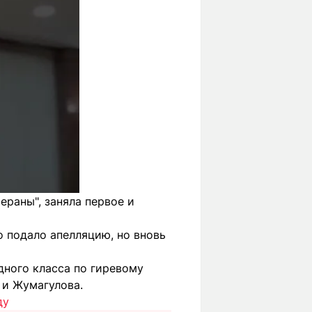
ераны", заняла первое и
о подало апелляцию, но вновь
дного класса по гиревому
 и Жумагулова.
ду