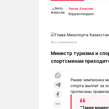
Статьи
Выгодно
В
Антон Алексеев
Погода
Полезно
Т
Корреспондент
Спецпроекты
Любопытно
Л
ч
Рейтинги
Гороскопы
Рецепты
Фото: primeminister.kz
Министр туризма и спо
О проекте
спортсменам приходитс
Редакция
Ре
Ранее чемпионка м
+7 (777) 001 44 99
спорта выплат за з
прописаны правила
"Такие момент