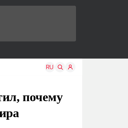
тил, почему
мира
TRAVEL
EDU
Моя страна
Новости