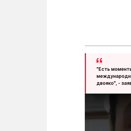
"Есть моменты
международны
двояко", - зая