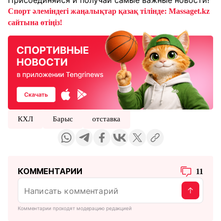
Присоединяйся и получай самые важные новости!
Спорт әлеміндегі жаңалықтар қазақ тілінде: Massaget.kz
сайтына өтіңіз!
КХЛ
Барыс
отставка
КОММЕНТАРИИ
11
Комментарии проходят модерацию редакцией