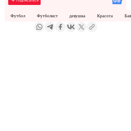
Подписаться
Футбол
Футболист
девушка
Красота
Ба