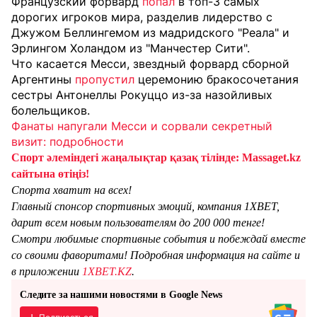
Французский форвард
попал
в топ-3 самых
дорогих игроков мира, разделив лидерство с
Джужом Беллингемом из мадридского "Реала" и
Эрлингом Холандом из "Манчестер Сити".
Что касается Месси, звездный форвард сборной
Аргентины
пропустил
церемонию бракосочетания
сестры Антонеллы Рокуццо из-за назойливых
болельщиков.
Фанаты напугали Месси и сорвали секретный
визит: подробности
Спорт әлеміндегі жаңалықтар қазақ тілінде: Massaget.kz
сайтына өтіңіз!
Спорта хватит на всех!
Главный спонсор спортивных эмоций, компания 1XBET,
дарит всем новым пользователям до 200 000 тенге!
Смотри любимые спортивные события и побеждай вместе
со своими фаворитами! Подробная информация на сайте и
в приложении
1XBET.KZ
.
Следите за нашими новостями в Google News