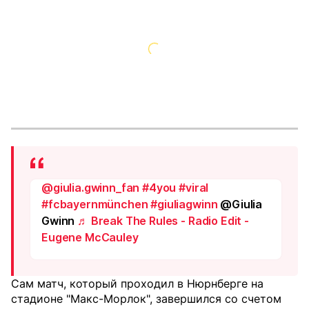
@giulia.gwinn_fan
#4you
#viral
#fcbayernmünchen
#giuliagwinn
@Giulia
Gwinn
♬ Break The Rules - Radio Edit -
Eugene McCauley
Сам матч, который проходил в Нюрнберге на
стадионе "Макс-Морлок", завершился со счетом