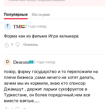
Популярные
Последние
Т
ТМ
2 года назад
Форма как из фильма Игра кальмара
9
Ответить
D
Denrom
2 года назад
позор, форму государство и то переложили на
плечи бизнеса ,сами ничего не хотят делать,
зачем мы их кормили, знаю кто спонсор
Джамшут , держит ларьки сухофруктов в
Туркестане, он более порядочный,чем все
вместе взятые.....