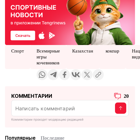
Спорт
Всемирные
Казахстан
кокпар
Нац
игры
вид
кочевников
КОММЕНТАРИИ
20
Комментарии проходят модерацию редакцией
Популярные
Последние