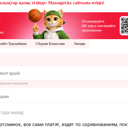
лықтар қазақ тілінде: Massaget.kz сайтына өтіңіз!
забет Турсынбаева
Сборная Казахстана
Эмоции
дерацию редакцией
дние
года назад
тсменок, все сами платят, ездят по соревнованиям, пок