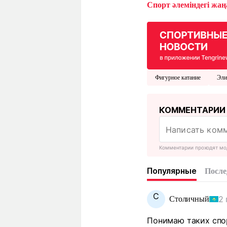
Спорт әлеміндегі жаңа
Фигурное катание
Эли
КОММЕНТАРИИ
Комментарии проходят мо
Популярные
После
С
2 
Столичный
Понимаю таких спор