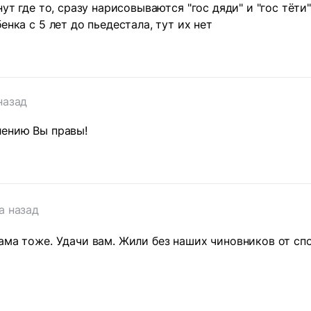
нут где то, сразу нарисовываются "гос дяди" и "гос тёти"
енка с 5 лет до пьедестала, тут их нет
назад
лению Вы правы!
а назад
ама тоже. Удачи вам. Жили без наших чиновников от спор