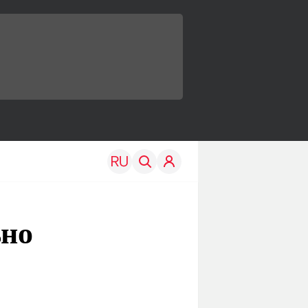
ьно
TRAVEL
EDU
Моя страна
Новости