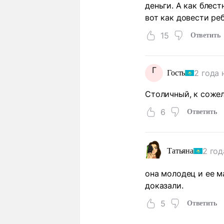
деньги. А как блест
вот как довести реб
15
Ответить
Г
2 года 
Гость
Столичный, к соже
6
Ответить
2 год
Татьяна
она молодец и ее м
доказали.
5
Ответить