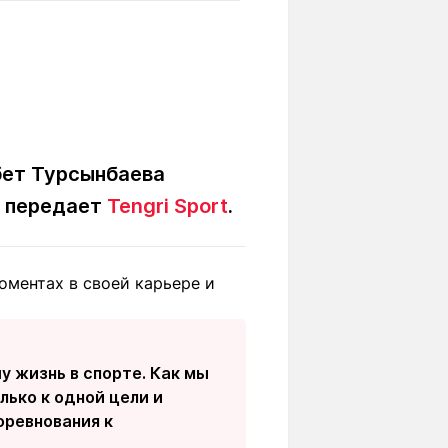
Вокруг света
Образование
Путевые
Учебные
заметки
заведения
Маршруты
ты
Заилийского
Алатау
бет Турсынбаева
, передает
Tengri Sport
.
Светлая тема
оментах в своей карьере и
Мы в социальных сетях
у жизнь в спорте. Как мы
лько к одной цели и
оревнования к