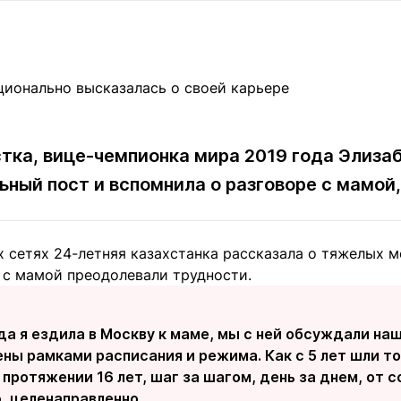
Статьи
округ спорта
Статьи
Полезное
ренды
Блоги
ига
Обзоры
емпионов
Спецпроек
тка, вице-чемпионка мира 2019 года Элиза
ьный пост и вспомнила о разговоре с мамой
Контакты редакции
Вакансии
Реклама
Пресс-центр
 сетях 24-летняя казахстанка рассказала о тяжелых м
и с мамой преодолевали трудности.
клама
+7 (700) 3 888 188
да я ездила в Москву к маме, мы с ней обсуждали наш
ны рамками расписания и режима. Как с 5 лет шли то
 протяжении 16 лет, шаг за шагом, день за днем, от с
, целенаправленно.