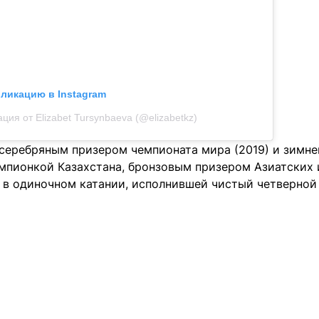
бликацию в Instagram
ция от Elizabet Tursynbaeva (@elizabetkz)
 серебряным призером чемпионата мира (2019) и зимне
пионкой Казахстана, бронзовым призером Азиатских иг
в одиночном катании, исполнившей чистый четверной