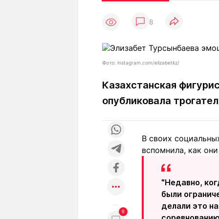
Статьи
Выгодно
В
8
Погода
Полезно
Т
Спецпроекты
Любопытно
Л
ч
Рейтинги
Гороскопы
Фото: instagram.com/elizabetkz/
Рецепты
Казахстанская фигурис
опубликовала трогател
О проекте
В своих социальных
вспомнила, как он
Редакция
Ре
+7 (777) 001 44 99
"Недавно, ког
были ограниче
делали это на
8
соревнованию