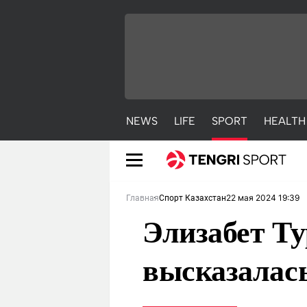
NEWS
LIFE
SPORT
HEALTH
22 мая 2024 19:39
Главная
Спорт Казахстан
Элизабет Т
высказалась
NEWS
LIFE
S
Новости
Красиво
С