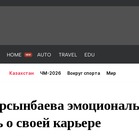
HOME
AUTO
TRAVEL
EDU
Казахстан
ЧМ-2026
Вокруг спорта
Мир
урсынбаева эмоционал
 о своей карьере
PORT
HEALTH
HOME
AUTO
Новости
порт
Новости
Новости