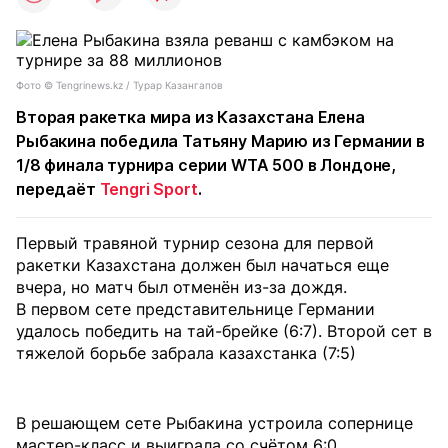
Фото © Tengrinews.kz / Турар Казангапов
Вторая ракетка мира из Казахстана Елена
Рыбакина победила Татьяну Марию из Германии в
1/8 финала турнира серии WTA 500 в Лондоне,
передаёт
Tengri Sport
.
Первый травяной турнир сезона для первой
ракетки Казахстана должен был начаться еще
вчера, но матч был отменён из-за дождя.
В первом сете представительнице Германии
удалось победить на тай-брейке (6:7). Второй сет в
тяжелой борьбе забрала казахстанка (7:5)
В решающем сете Рыбакина устроила сопернице
мастер-класс и выиграла со счётом 6:0.