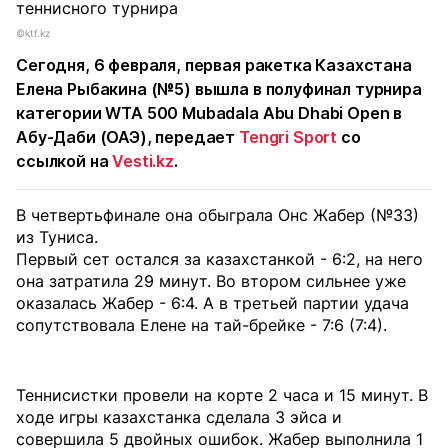
©ktf.kz
Сегодня, 6 февраля, первая ракетка Казахстана
Елена Рыбакина (№5) вышла в полуфинал турнира
категории WTA 500 Mubadala Abu Dhabi Open в
Абу-Даби (ОАЭ), передает
Tengri Sport
со
ссылкой на
Vesti.kz
.
В четвертьфинале она обыграла Онс Жабер (№33)
из Туниса.
Первый сет остался за казахстанкой - 6:2, на него
она затратила 29 минут. Во втором сильнее уже
оказалась Жабер - 6:4. А в третьей партии удача
сопутствовала Елене на тай-брейке - 7:6 (7:4).
Теннисистки провели на корте 2 часа и 15 минут. В
ходе игры казахстанка сделала 3 эйса и
совершила 5 двойных ошибок. Жабер выполнила 1