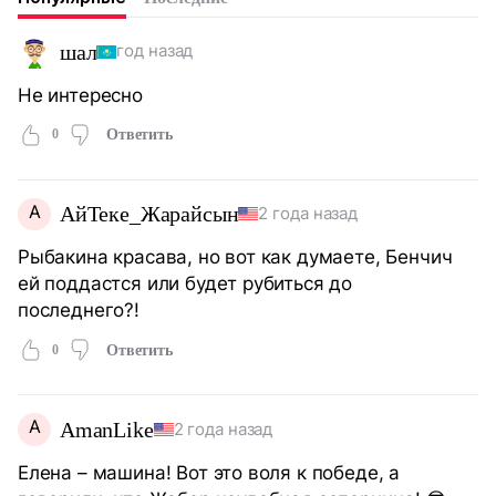
шал
год назад
Не интересно
0
Ответить
А
АйТеке_Жарайсын
2 года назад
Рыбакина красава, но вот как думаете, Бенчич
ей поддастся или будет рубиться до
последнего?!
0
Ответить
A
AmanLike
2 года назад
Елена – машина! Вот это воля к победе, а