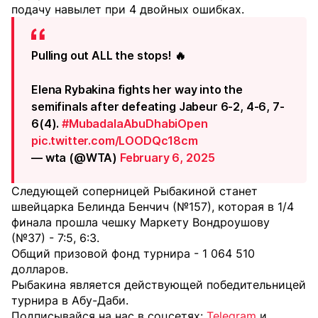
подачу навылет при 4 двойных ошибках.
Pulling out ALL the stops! 🔥
Elena Rybakina fights her way into the
semifinals after defeating Jabeur 6-2, 4-6, 7-
6(4).
#MubadalaAbuDhabiOpen
pic.twitter.com/LOODQc18cm
— wta (@WTA)
February 6, 2025
Следующей соперницей Рыбакиной станет
швейцарка Белинда Бенчич (№157), которая в 1/4
финала прошла чешку Маркету Вондроушову
(№37) - 7:5, 6:3.
Общий призовой фонд турнира - 1 064 510
долларов.
Рыбакина является действующей победительницей
турнира в Абу-Даби.
Подписывайся на нас в соцсетях:
Telegram
и