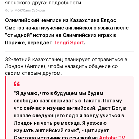
Фото: МОК/Сали Сабиров
Олимпийский чемпион из Казахстана Елдос
Сметов начал изучение английского языка после
"стыдной" истории на Олимпийских играх в
Париже, передает
Tengri Sport
.
32-летний казахстанец планирует отправиться в
Лондон (Англия), чтобы наладить общение со
своим старым другом.
"Я думаю, что в будущем мы будем
свободно разговаривать с Такато. Потому
что сейчас я изучаю английский. Даст Бог, в
начале следующего года я поеду учиться в
Лондон на четыре месяца. Я уезжаю
изучать английский язык", - цитирует
Сметова источник со ссылкой на
Aqtobe TV
.