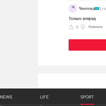
Ч
3 г
Чингизид
Только вперед
5
Ответить
NEWS
LIFE
SPORT