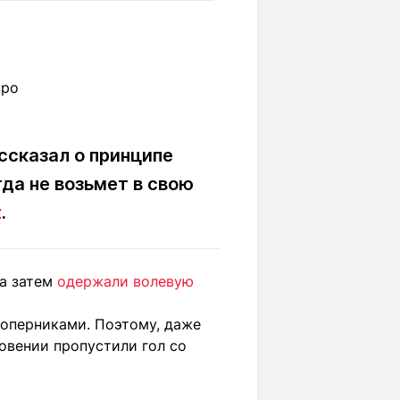
Вокруг света
Образование
Путевые
Учебные
заметки
заведения
Маршруты
ты
Заилийского
Алатау
ссказал о принципе
гда не возьмет в свою
Светлая тема
z
.
а затем
одержали волевую
Мы в социальных сетях
соперниками. Поэтому, даже
овении пропустили гол со