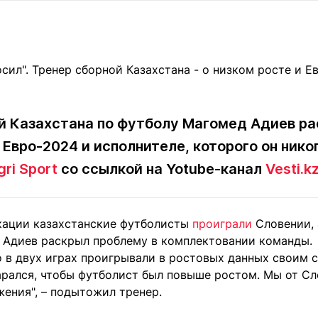
Статьи
округ спорта
Статьи
Полезное
ренды
Блоги
ига
Обзоры
емпионов
Спецпроек
й Казахстана по футболу Магомед Адиев ра
Евро-2024 и исполнителе, которого он нико
Контакты редакции
Вакансии
Реклама
Пресс-центр
gri Sport
со ссылкой на Yotube-канал
Vesti.k
кации казахстанские футболисты
проиграли
Словении, 
клама
 Адиев раскрыл проблему в комплектовании команды.
+7 (700) 3 888 188
о в двух играх проигрывали в ростовых данных своим 
арался, чтобы футболист был повыше ростом. Мы от Сл
ения", – подытожил тренер.