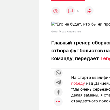
Статьи
Выгодно
В
14
Погода
Полезно
Т
Спецпроекты
Любопытно
Л
ч
Рейтинги
Гороскопы
Фото: Турар Казангапов
Рецепты
Главный тренер сборно
отбора футболистов на 
О проекте
команду, передает
Ten
На старте квалифи
Редакция
Ре
победу
над Данией.
+7 (777) 001 44 99
"Мы очень серьезн
делая замены, я ст
стандартного полож