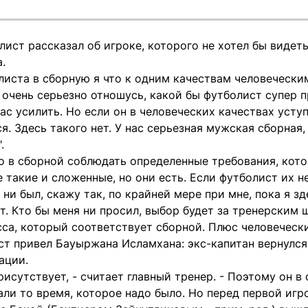
ист рассказал об игроке, которого не хотел бы видет
.
листа в сборную я что к одним качествам человечески
очень серьезно отношусь, какой бы футболист супер п
ас усилить. Но если он в человеческих качествах уступ
я. Здесь такого нет. У нас серьезная мужская сборная,
.
о в сборной соблюдать определенные требования, кото
е такие и сложенные, но они есть. Если футболист их н
ни был, скажу так, по крайней мере при мне, пока я зд
т. Кто бы меня ни просил, выбор будет за тренерским
са, который соответствует сборной. Плюс человечески
ст привел Бауыржана Исламхана: экс-капитан вернулс
ации.
рисутствует, - считает главный тренер. - Поэтому он в
ли то время, которое надо было. Но перед первой игро