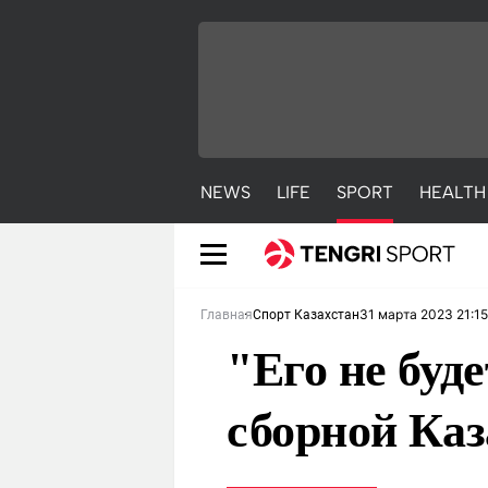
NEWS
LIFE
SPORT
HEALTH
31 марта 2023 21:15
Главная
Спорт Казахстан
"Его не буде
сборной Каз
NEWS
LIFE
S
Новости
Красиво
С