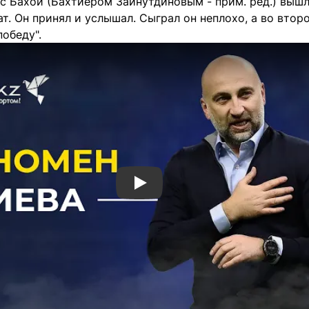
 с Бахой (Бахтиером Зайнутдиновым - прим. ред.) выш
ат. Он принял и услышал. Сыграл он неплохо, а во втор
обеду".
Смотреть видео YouTube