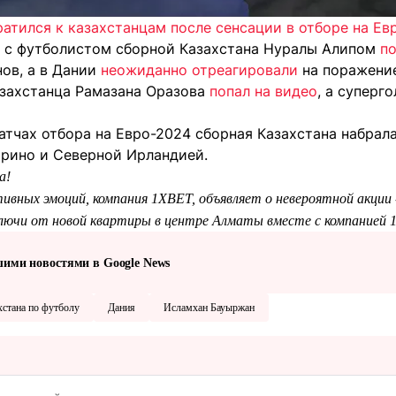
атился к казахстанцам после сенсации в отборе на Ев
е с футболистом сборной Казахстана Нуралы Алипом
п
ов, а в Дании
неожиданно отреагировали
на поражение
захстанца Рамазана Оразова
попал на видео
, а суперг
тчах отбора на Евро-2024 сборная Казахстана набрала
арино и Северной Ирландией.
а!
ивных эмоций, компания 1XBET, объявляет о невероятной акции
ключи от новой квартиры в центре Алматы вместе с компанией 
шими новостями в Google News
хстана по футболу
Дания
Исламхан Бауыржан