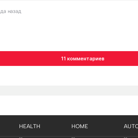
ода назад
11 комментариев
HEALTH
HOME
AUT