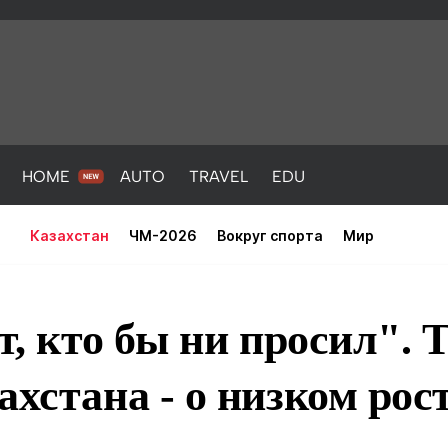
HOME
AUTO
TRAVEL
EDU
Казахстан
ЧМ-2026
Вокруг спорта
Мир
т, кто бы ни просил". 
ахстана - о низком рос
PORT
HEALTH
HOME
AUTO
Новости
порт
Новости
Новости