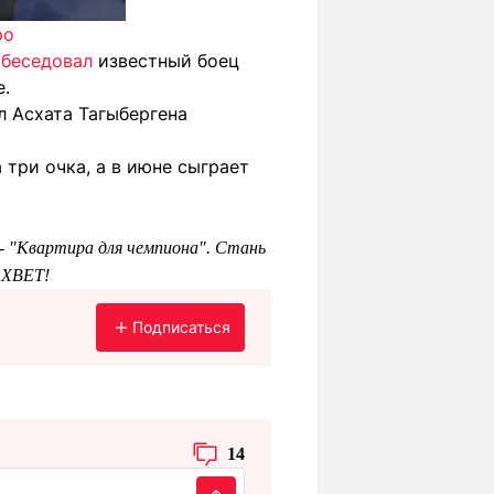
ро
обеседовал
известный боец
.
ол Асхата Тагыбергена
 три очка, а в июне сыграет
 - "Квартира для чемпиона". Стань
1XBET!
Подписаться
14