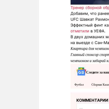
Тренер сборной обр
Добавим, что ране
UFC Шавкат Рахмон
Эффектный финт ка
отметили
в УЕФА.
В двух домашних ма
на выезде с Сан-М
Квартира для чемпион
Главный спонсор спорт
чемпионом и забирай 
Следите за на
Футбол
Сборная Каза
КОММЕНТАРИИ