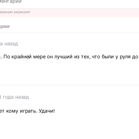
дерацию редакцией
дние
да назад
 По крайней мере он лучший из тех, что были у руля до 
т
3 года назад
ет кому играть. Удачи!
т