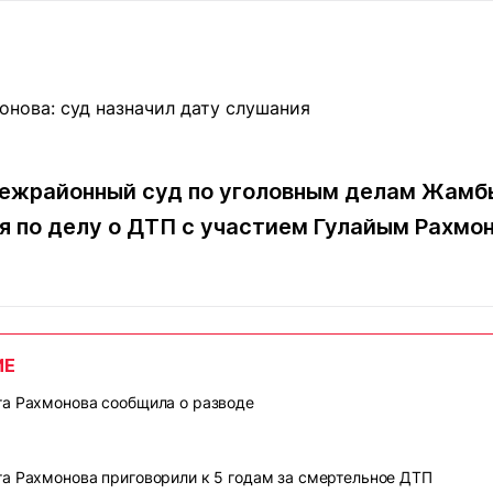
Статьи
округ спорта
Статьи
Полезное
ренды
Блоги
ига
Обзоры
емпионов
Спецпроек
ежрайонный суд по уголовным делам Жамб
я по делу о ДТП с участием Гулайым Рахмо
Контакты редакции
Вакансии
Реклама
Пресс-центр
клама
ИЕ
+7 (700) 3 888 188
а Рахмонова сообщила о разводе
а Рахмонова приговорили к 5 годам за смертельное ДТП