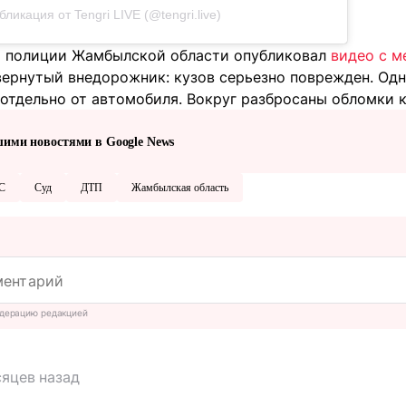
бликация от Tengri LIVE (@tengri.live)
 полиции Жамбылской области опубликовал
видео с м
вернутый внедорожник: кузов серьезно поврежден. Одн
отдельно от автомобиля. Вокруг разбросаны обломки к
шими новостями в Google News
C
Суд
ДТП
Жамбылская область
дерацию редакцией
сяцев назад