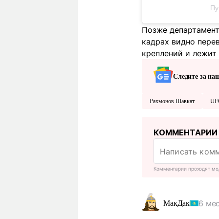
Пу
Позже департамент
кадрах видно пере
креплений и лежит 
Следите за на
Рахмонов Шавкат
UF
КОММЕНТАРИИ
Комментарии проходят мо
6 ме
МакДак