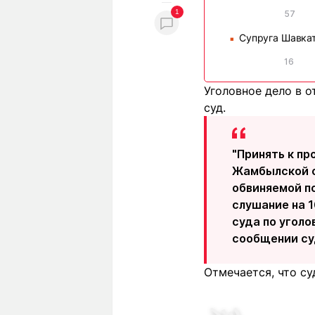
1
57
Супруга Шавка
■
16
Уголовное дело в 
суд.
"Принять к п
Жамбылской о
обвиняемой по
слушание на 1
суда по уголо
сообщении су
Отмечается, что су