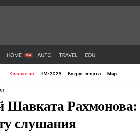
HOME
AUTO
TRAVEL
EDU
Казахстан
ЧМ-2026
Вокруг спорта
Мир
:01
й Шавката Рахмонова: 
ату слушания
PORT
HEALTH
HOME
AUTO
Новости
порт
Новости
Новости