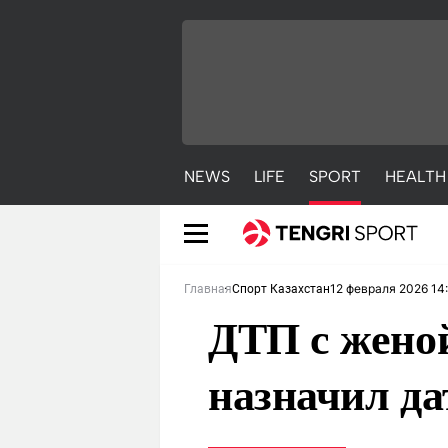
NEWS
LIFE
SPORT
HEALTH
12 февраля 2026 14
Главная
Спорт Казахстан
ДТП с жено
назначил д
NEWS
LIFE
S
Новости
Красиво
С