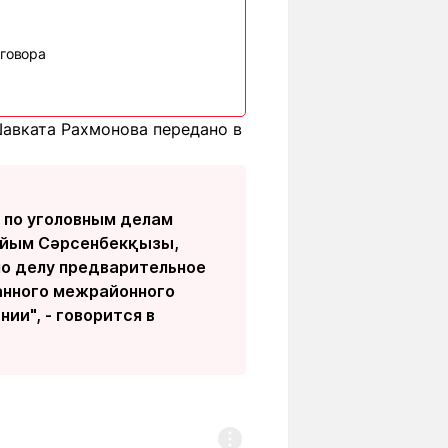
говора
Шавката Рахмонова передано в
 по уголовным делам
айым Сәрсенбекқызы,
по делу предварительное
ванного межрайонного
ии", - говорится в