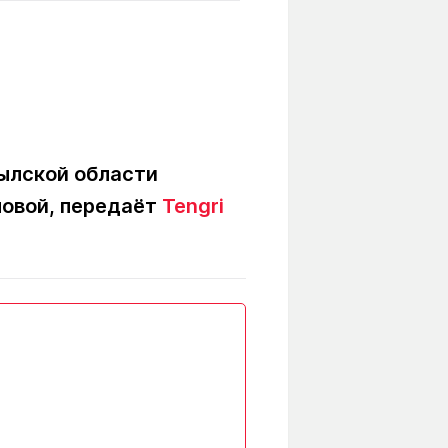
Вокруг света
Образование
Путевые
Учебные
заметки
заведения
Маршруты
ты
Заилийского
Алатау
ылской области
новой,
передаёт
Tengri
Светлая тема
Мы в социальных сетях