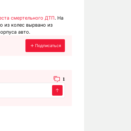
еста смертельного ДТП
. На
о из колес вырвано из
орпуса авто.
Подписаться
1