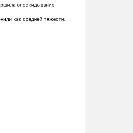
вершила опрокидывание
енили как средней тяжести.