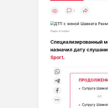
Статьи
Выгодно
В
1
Погода
Полезно
Т
Спецпроекты
Любопытно
Л
ч
Рейтинги
Гороскопы
Кадры из видео
Рецепты
Специализированный м
назначил дату слушани
О проекте
Sport
.
Редакция
Ре
ПРОДОЛЖЕН
+7 (777) 001 44 99
Супруга Шавкат
■
40
Супругу Шавкат
■