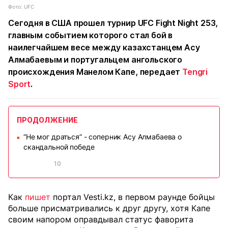
Фото: UFC
Сегодня в США прошел турнир UFC Fight Night 253,
главным событием которого стал бой в
наилегчайшем весе между казахстанцем Асу
Алмабаевым и португальцем ангольского
происхождения Манелом Капе, передает
Tengri
Sport
.
ПРОДОЛЖЕНИЕ
“Не мог драться” - соперник Асу Алмабаева о
■
скандальной победе
10
Как
пишет
портал Vesti.kz, в первом раунде бойцы
больше присматривались к друг другу, хотя Капе
своим напором оправдывал статус фаворита