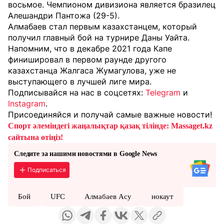
восьмое. Чемпионом дивизиона является бразилец
Алешандри Пантожа (29-5).
Алмабаев стал первым казахстанцем, который
получил главный бой на турнире Даны Уайта.
Напомним, что в декабре 2021 года Капе
финишировал в первом раунде другого
казахстанца Жалгаса Жумагулова, уже не
выступающего в лучшей лиге мира.
Подписывайся на нас в соцсетях:
Telegram
и
Instagram
.
Присоединяйся и получай самые важные новости!
Спорт әлеміндегі жаңалықтар қазақ тілінде: Massaget.kz
сайтына өтіңіз!
Следите за нашими новостями в Google News
Подписаться
Бой
UFC
Алмабаев Асу
нокаут