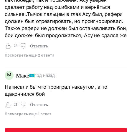
сделает работу над ошибками и вернёться
сильнее..Тычок пальцем в глаз Асу был, рефери
должен был отреагировать, но проигнорировал.
Также рефери не должен был останавливать бои,
бои должен был продолжаться, Асу не сдался же
28
Ответить
Посмотреть еще 2 ответа
М
Маке
год назад
Написали бы что проиграл накаутом, а то
щакончился бой
21
Ответить
Посмотреть еще 1 ответ