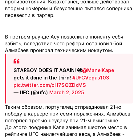
противостояния. Казахстанец больше действовал
вторым номером и безуспешно пытался соперника
перевести в партер.
В третьем раунде Асу позволил оппоненту себя
забить, вследствие чего рефери остановил бой:
Алмабаев проиграл техническим нокаутом.
STARBOY DOES IT AGAIN! 🤩
@ManelKape
gets it done in the third!
#UFCVegas103
pic.twitter.com/cH7SQZDxMS
— UFC (@ufc)
March 2, 2025
Таким образом, португалец отпраздновал 21-ю
победу в карьере при семи поражениях. Алмабаев
потерпел третью неудачу при 21-м выигрыше.
До этого поединка Капе занимал шестое место в
рейтинге UFC наилегчайшего веса, а Алмабаев -