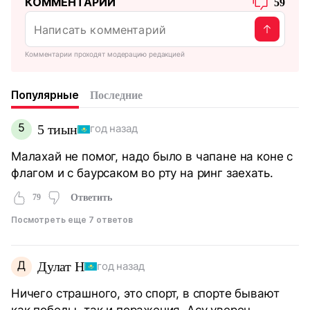
КОММЕНТАРИИ
59
Комментарии проходят модерацию редакцией
Популярные
Последние
5
5 тиын
год назад
Малахай не помог, надо было в чапане на коне с
флагом и с баурсаком во рту на ринг заехать.
79
Ответить
Посмотреть еще 7 ответов
Д
Дулат Н
год назад
Ничего страшного, это спорт, в спорте бывают
как победы, так и поражения. Асу уверен