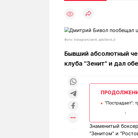
Статьи
Выгодно
В
Погода
Полезно
Т
Спецпроекты
Любопытно
Л
ч
Рейтинги
Гороскопы
Фото: instagram/zenit_spb/bivol_d
Рецепты
Бывший абсолютный че
клуба "Зенит" и дал о
О проекте
ПРОДОЛЖЕН
Редакция
Ре
“Пострадает“: 
+7 (777) 001 44 99
■
1
Знаменитый боксер
"Зенитом" и "Росто