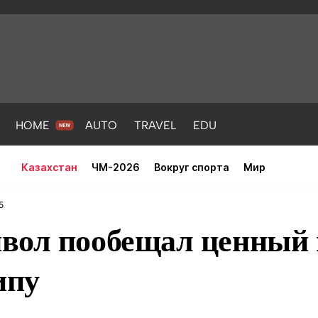
HOME
AUTO
TRAVEL
EDU
Казахстан
ЧМ-2026
Вокруг спорта
Мир
5
вол пообещал ценный 
ипу
PORT
HEALTH
HOME
AUTO
Новости
порт
Новости
Новости