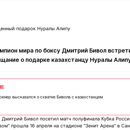
Статьи
округ спорта
Статьи
Полезное
ренды
Блоги
ига
Обзоры
емпионов
Спецпроек
мпион мира по боксу Дмитрий Бивол встрет
бещание о подарке казахстанцу Нуралы Алип
Контакты редакции
Вакансии
Реклама
Пресс-центр
ИЕ
клама
тренер высказался о схватке Бивола с казахстанцем
+7 (700) 3 888 188
 Дмитрий Бивол посетил матч полуфинала Кубка Росси
вом" прошла 16 апреля на стадионе "Зенит Арена" в Са