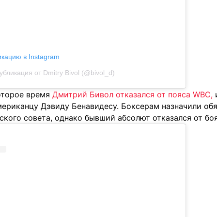
икацию в Instagram
убликация от Dmitry Bivol (@bivol_d)
оторое время
Дмитрий Бивол отказался от пояса WBC,
ериканцу Дэвиду Бенавидесу. Боксерам назначили обя
кого совета, однако бывший абсолют отказался от боя