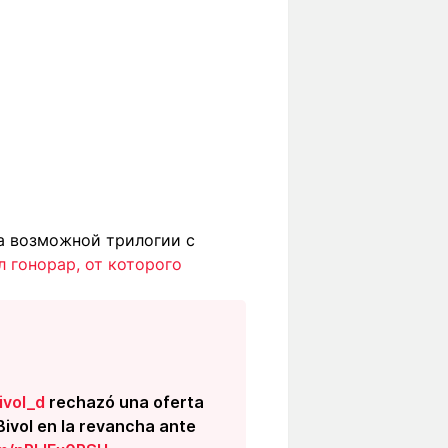
за возможной трилогии с
 гонорар, от которого
vol_d
rechazó una oferta
 Bivol en la revancha ante