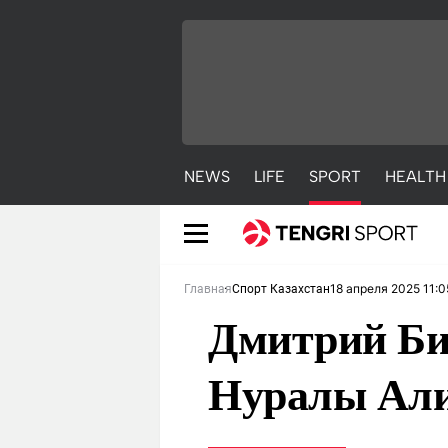
NEWS
LIFE
SPORT
HEALTH
18 апреля 2025 11:0
Главная
Спорт Казахстан
Дмитрий Би
Нуралы Ал
NEWS
LIFE
S
Новости
Красиво
С