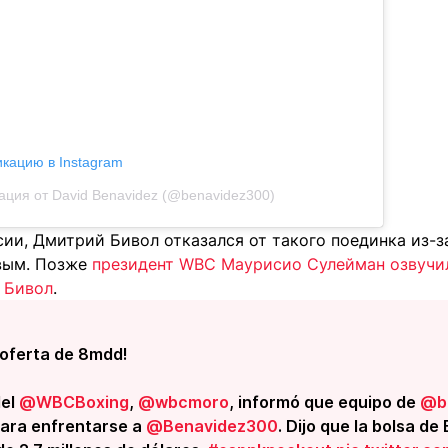
икацию в Instagram
ация от David Benavidez (@benavidez300)
сии, Дмитрий Бивол отказался от такого поединка из-
вым. Позже
президент WBС Маурисио Сулейман озвучил
 Бивол
.
 oferta de 8mdd!
del
@WBCBoxing
,
@wbcmoro
, informó que equipo de
@bi
para enfrentarse a
@Benavidez300
. Dijo que la bolsa de