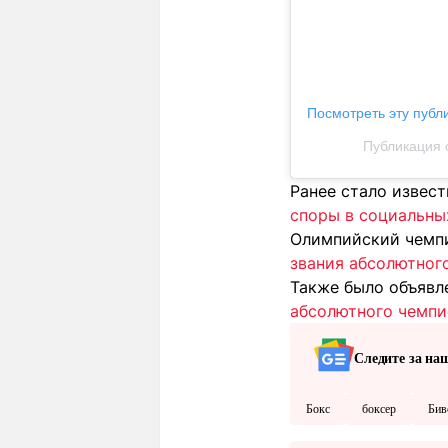
Посмотреть эту публ
Публикация о
Ранее стало извест
споры в социальны
Олимпийский чемпи
звания абсолютног
Также было объявл
абсолютного чемпи
Следите за на
Бокс
боксер
Бив