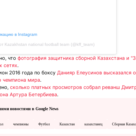
икацию в Instagram
т Kazakhstan national football team (@kff_team)
но, что
фотография защитника сборной Казахстана и "З
х сетях
.
он 2016 года по боксу
Данияр Елеусинов высказался о
о чемпиона мира
.
ено,
сколько платных просмотров собрал реванш Дмит
она Артура Бетербиева
.
шими новостями в Google News
ол
чемпионы
Футбол
Казахстан
казахстанец
Сборная Казахс