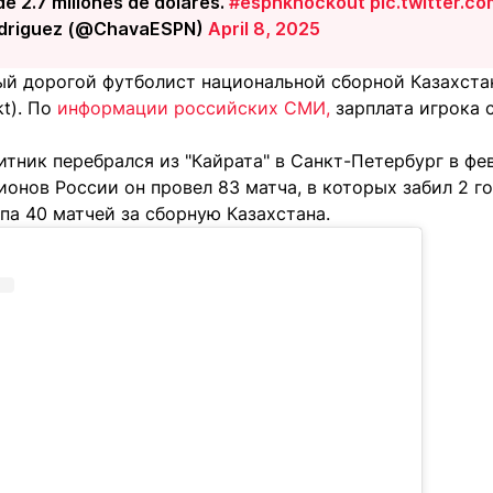
de 2.7 millones de dólares.
#espnknockout
pic.twitter.c
odriguez (@ChavaESPN)
April 8, 2025
ый дорогой футболист национальной сборной Казахстан
kt). По
информации российских СМИ,
зарплата игрока 
тник перебрался из "Кайрата" в Санкт-Петербург в фев
нов России он провел 83 матча, в которых забил 2 гол
па 40 матчей за сборную Казахстана.