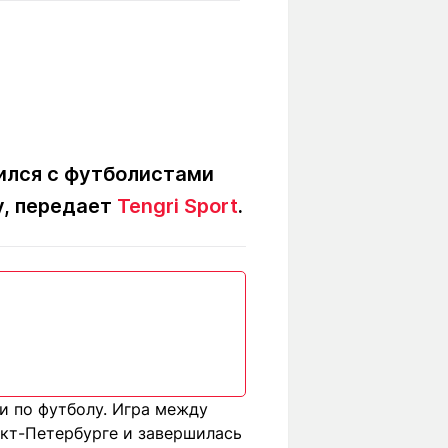
Вокруг света
Образование
Путевые
Учебные
заметки
заведения
Маршруты
ты
Заилийского
Алатау
ился с футболистами
у, передает
Tengri Sport
.
Светлая тема
Мы в социальных сетях
и по футболу. Игра между
нкт-Петербурге и завершилась