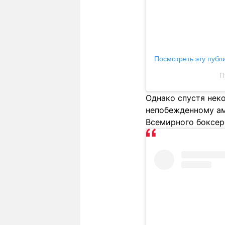
Посмотреть эту публ
П
Однако спустя нек
непобежденному ам
Всемирного боксерс