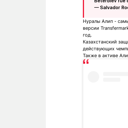
Beterbiev fue 
— Salvador R
Нуралы Алип - сам
версии Transfermar
год.
Казахстанский защи
действующих чемпио
Также в активе Али