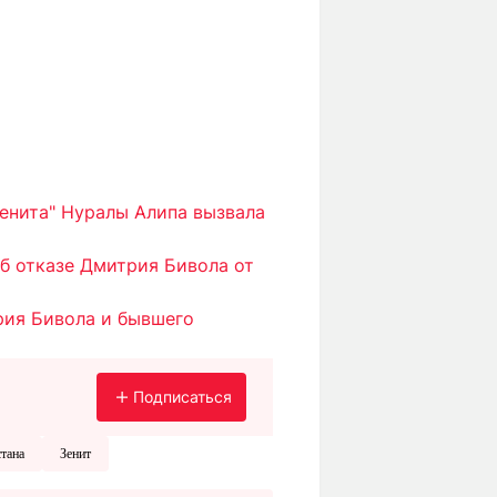
енита" Нуралы Алипа вызвала
б отказе Дмитрия Бивола от
рия Бивола и бывшего
Подписаться
тана
Зенит