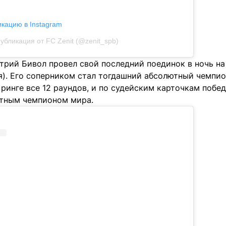
икацию в Instagram
убликация от FC Zenit (@zenit_spb)
трий Бивол провел свой последний поединок в ночь на
я). Его соперником стал тогдашний абсолютный чемпио
ринге все 12 раундов, и по судейским карточкам побе
тным чемпионом мира.