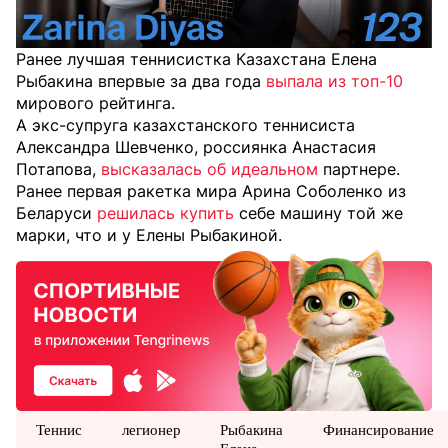
Ранее лучшая теннисистка Казахстана Елена
Рыбакина впервые за два года
выпала из топ-10
мирового рейтинга.
А экс-супруга казахстанского теннисиста
Александра Шевченко, россиянка Анастасия
Потапова,
высказалась об идеальном
партнере.
Ранее первая ракетка мира Арина Соболенко из
Беларуси
решилась купить
себе машину той же
марки, что и у Елены Рыбакиной.
Теннис
легионер
Рыбакина
Финансирование