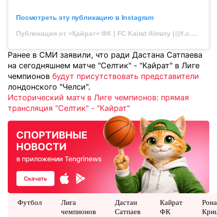
Посмотреть эту публикацию в Instagram
Публикация от «Қайрат» ФК | FC Kairat Almaty (@f.c.kairat)
Ранее в СМИ заявили, что ради Дастана Сатпаева
на сегодняшнем матче "Селтик" - "Кайрат" в Лиге
чемпионов
будут присутствовать представители
лондонского "Челси".
Исторический матч в Лиге чемпионов: прямая
трансляция "Селтик" - "Кайрат"
Футбол
Лига
Дастан
Кайрат
Рона
чемпионов
Сатпаев
ФК
Кри