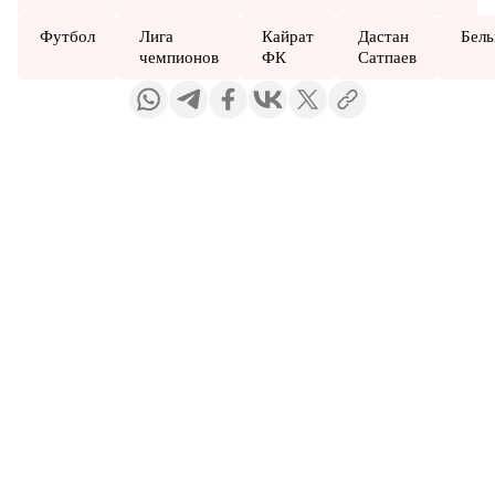
Футбол
Лига
Кайрат
Дастан
Бель
чемпионов
ФК
Сатпаев