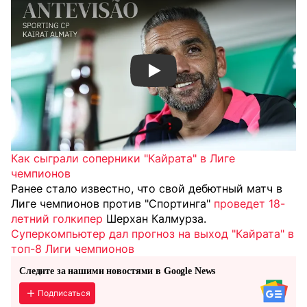
Смотреть видео YouTube
Как сыграли соперники "Кайрата" в Лиге
чемпионов
Ранее стало известно, что свой дебютный матч в
Лиге чемпионов против "Спортинга"
проведет 18-
летний голкипер
Шерхан Калмурза.
Суперкомпьютер дал прогноз на выход "Кайрата" в
топ-8 Лиги чемпионов
Следите за нашими новостями в Google News
Подписаться