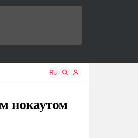
м нокаутом
TRAVEL
EDU
Моя страна
Новости