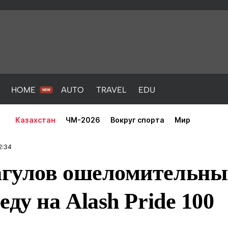
HOME
AUTO
TRAVEL
EDU
Казахстан
ЧМ-2026
Вокруг спорта
Мир
2:34
гулов ошеломительны
еду на Alash Pride 100
PORT
HEALTH
HOME
AUTO
Новости
порт
Новости
Новости