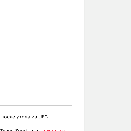
 после ухода из UFC.
engri Sport, что
тоскует по