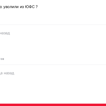
го уволили из ЮФС ?
 назад
тов
да назад