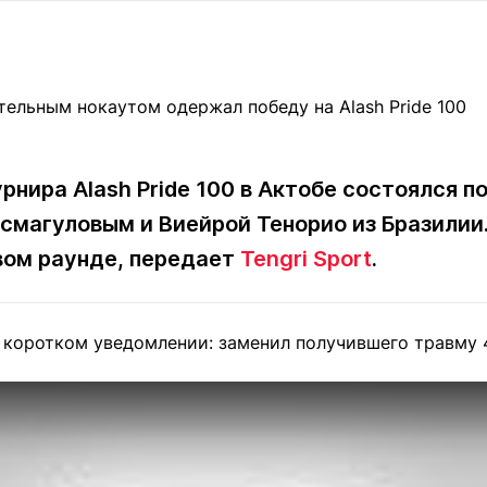
Статьи
округ спорта
Статьи
Полезное
ренды
Блоги
ига
Обзоры
емпионов
Спецпроек
урнира Alash Pride 100 в Актобе состоялся
магуловым и Виейрой Тенорио из Бразилии
Контакты редакции
Вакансии
Реклама
Пресс-центр
вом раунде, передает
Tengri Sport
.
 коротком уведомлении: заменил получившего травму 
клама
+7 (700) 3 888 188