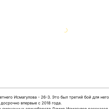
тнего Исмагулова - 26-3. Это был третий бой для него
досрочно впервые с 2018 года.
ц смешанных единоборств Дамир Исмагулов рассказал T