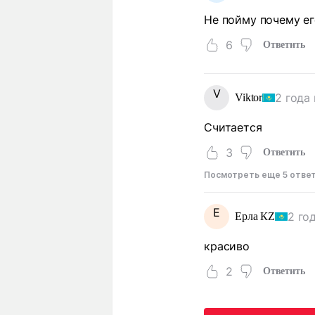
Не пойму почему е
6
Ответить
V
2 года
Viktor
Считается
3
Ответить
Посмотреть еще 5 отве
Е
2 го
Ерла КZ
красиво
2
Ответить