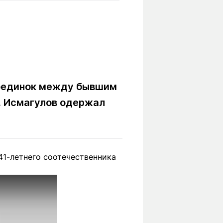
Вокруг света
Образование
Путевые
Учебные
заметки
заведения
Маршруты
ты
Заилийского
Алатау
 поединок между бывшим
. Исмагулов одержал
Светлая тема
41-летнего соотечественника
Мы в социальных сетях