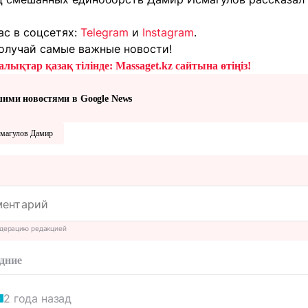
ас в соцсетях:
Telegram
и
Instagram
.
олучай самые важные новости!
лықтар қазақ тілінде: Massaget.kz сайтына өтіңіз!
шими новостями в Google News
магулов Дамир
дерацию редакцией
дние
2 года назад