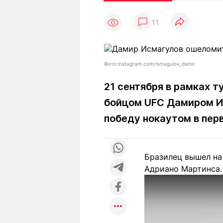
Статьи
Выгодно
В
11
Погода
Полезно
Т
Спецпроекты
Любопытно
Л
ч
Рейтинги
Гороскопы
Фото:instagram.com/ismagulov_damir
Рецепты
21 сентября в рамках т
бойцом UFC Дамиром Ис
О проекте
победу нокаутом в пер
Бразилец вышел на
Редакция
Ре
Адриано Мартинса.
+7 (777) 001 44 99