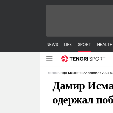
NEWS
LIFE
SPORT
HEALTH
22 сентября 2024 0
Главная
Спорт Казахстан
Дамир Исма
одержал поб
NEWS
LIFE
S
Новости
Красиво
С