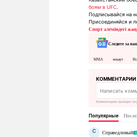
боям в UFC
.
Подписывайся на н
Присоединяйся и п
Спорт әлеміндегі жаңа
Следите за на
ММА
нокаут
Ис
КОММЕНТАРИИ
Комментарии проходят мо
Популярные
После
С
Справедливый