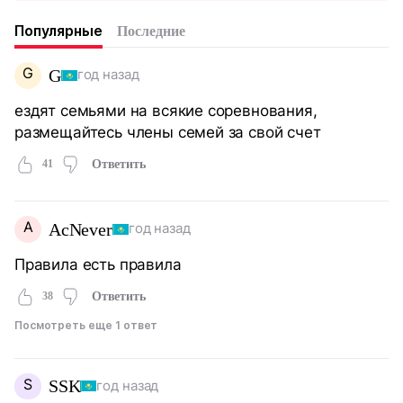
Популярные
Последние
G
G
год назад
ездят семьями на всякие соревнования,
размещайтесь члены семей за свой счет
41
Ответить
A
AcNever
год назад
Правила есть правила
38
Ответить
Посмотреть еще 1 ответ
S
SSK
год назад