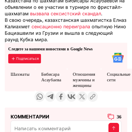
Казахстана по шахматам Бибисары Асаубаевой на
объявлении о ее участии в турнире по фристайл-
шахматам
вызвала сексистский скандал
.
В свою очередь, казахстанская шахматистка Елназ
Калиахмет
сенсационно переиграла
опытную Нино
Бациашвили из Грузии и вышла в следующий
раунд Кубка мира.
Следите за нашими новостями в Google News
Подписаться
Шахматы
Бибисара
Отношения
Социальные
Асаубаева
мужчины и
сети
женщины
КОММЕНТАРИИ
36