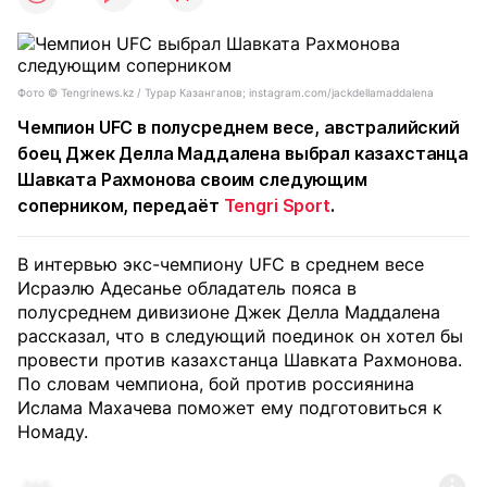
Фото ©️ Tengrinews.kz / Турар Казангапов; instagram.com/jackdellamaddalena
Чемпион UFC в полусреднем весе, австралийский
боец Джек Делла Маддалена выбрал казахстанца
Шавката Рахмонова своим следующим
соперником, передаёт
Tengri Sport
.
В интервью экс-чемпиону UFC в среднем весе
Исраэлю Адесанье обладатель пояса в
полусреднем дивизионе Джек Делла Маддалена
рассказал, что в следующий поединок он хотел бы
провести против казахстанца Шавката Рахмонова.
По словам чемпиона, бой против россиянина
Ислама Махачева поможет ему подготовиться к
Номаду.