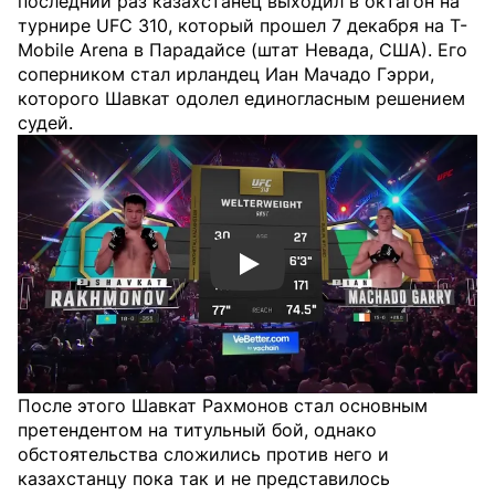
последний раз казахстанец выходил в октагон на
турнире UFC 310, который прошел 7 декабря на T-
Mobile Arena в Парадайсе (штат Невада, США). Его
соперником стал ирландец Иан Мачадо Гэрри,
которого Шавкат одолел единогласным решением
судей.
Смотреть видео YouTube
После этого Шавкат Рахмонов стал основным
претендентом на титульный бой, однако
обстоятельства сложились против него и
казахстанцу пока так и не представилось