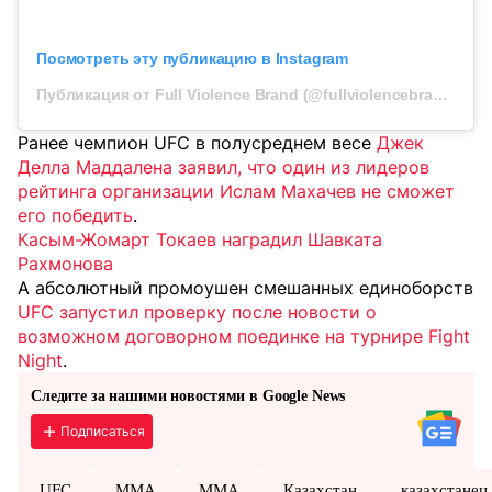
Посмотреть эту публикацию в Instagram
Публикация от Full Violence Brand (@fullviolencebrand)
Ранее чемпион UFC в полусреднем весе
Джек
Делла Маддалена заявил, что один из лидеров
рейтинга организации Ислам Махачев не сможет
его победить
.
Касым-Жомарт Токаев наградил Шавката
Рахмонова
А абсолютный промоушен смешанных единоборств
UFC запустил проверку после новости о
возможном договорном поединке на турнире Fight
Night
.
Следите за нашими новостями в Google News
Подписаться
UFC
MMA
ММА
Казахстан
казахстанец