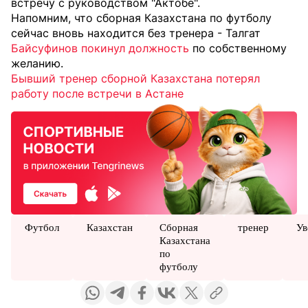
встречу с руководством "Актобе".
Напомним, что сборная Казахстана по футболу
сейчас вновь находится без тренера - Талгат
Байсуфинов покинул должность
по собственному
желанию.
Бывший тренер сборной Казахстана потерял
работу после встречи в Астане
Футбол
Казахстан
Сборная
тренер
Ув
Казахстана
по
футболу