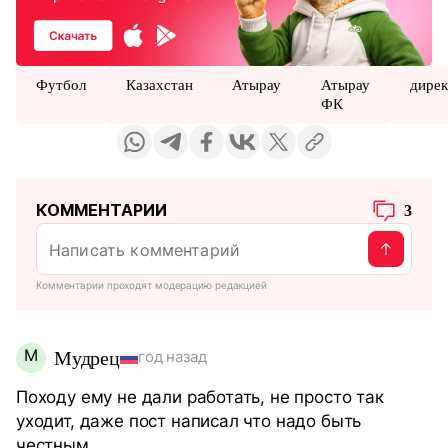
Футбол
Казахстан
Атырау
Атырау
дире
ФК
КОММЕНТАРИИ
3
Комментарии проходят модерацию редакцией
М
Мудрец
год назад
Походу ему не дали работать, не просто так
уходит, даже пост написал что надо быть
честным.