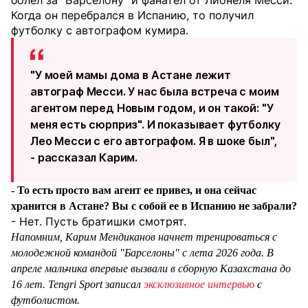
болел за "Барселону" и фанател от Лионеля Месси.
Когда он перебрался в Испанию, то получил
футболку с автографом кумира.
"У моей мамы дома в Астане лежит
автограф Месси. У нас была встреча с моим
агентом перед Новым годом, и он такой: "У
меня есть сюрприз". И показывает футболку
Лео Месси с его автографом. Я в шоке был",
- рассказал Карим.
- То есть просто вам агент ее привез, и она сейчас
хранится в Астане? Вы с собой ее в Испанию не забрали?
- Нет. Пусть братишки смотрят.
Напомним, Карим Мендиканов начнет тренироваться с
молодежной командой "Барселоны" с лета 2026 года. В
апреле мальчика впервые вызвали в сборную Казахстана до
16 лет. Tengri Sport записал
эксклюзивное интервью
с
футболистом.