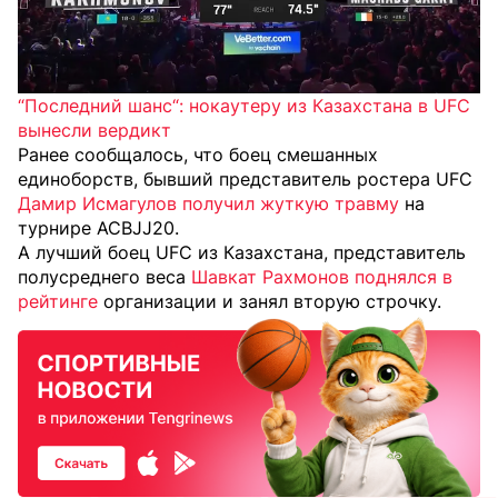
“Последний шанс“: нокаутеру из Казахстана в UFC
вынесли вердикт
Ранее сообщалось, что боец смешанных
единоборств, бывший представитель ростера UFC
Дамир Исмагулов получил жуткую травму
на
турнире ACBJJ20.
А лучший боец UFC из Казахстана, представитель
полусреднего веса
Шавкат Рахмонов поднялся в
рейтинге
организации и занял вторую строчку.