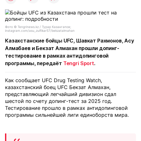
Фото © Tengrinews.kz / Турар Казангапов;
instagram.com/asu_zulfikar57/bekzatalmahan
Казахстанские бойцы UFC, Шавкат Рахмонов, Асу
Алмабаев и Бекзат Алмахан прошли допинг-
тестирование в рамках антидопинговой
программы, передаёт
Tengri Sport
.
Как сообщает UFC Drug Testing Watch,
казахстанский боец UFC Бекзат Алмахан,
представляющий легчайший дивизион сдал
шестой по счету допинг-тест за 2025 год.
Тестирование прошло в рамках антидопинговой
программы сильнейшей лиги единоборств мира.