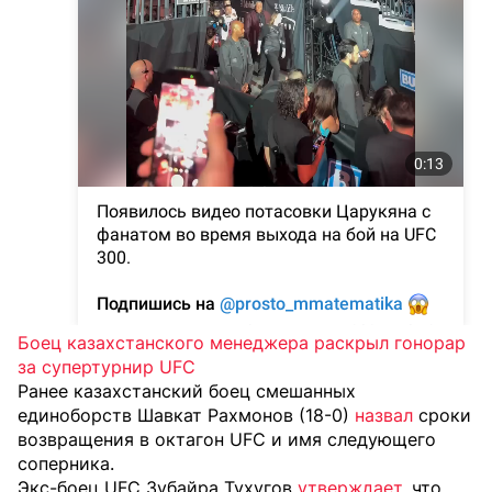
Боец казахстанского менеджера раскрыл гонорар
за супертурнир UFC
Ранее казахстанский боец смешанных
единоборств Шавкат Рахмонов (18-0)
назвал
сроки
возвращения в октагон UFC и имя следующего
соперника.
Экс-боец UFC Зубайра Тухугов
утверждает
, что