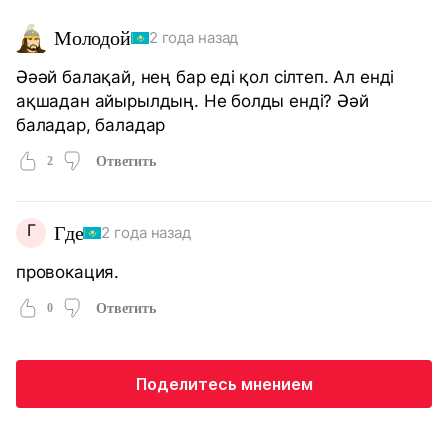
Молодой
2 года назад
Әәәй балақай, нең бар еді қол сілтеп. Ал енді
ақшадан айырылдың. Не болды енді? Әәй
баладар, баладар
2
Ответить
Г
Где
2 года назад
провокация.
0
Ответить
Поделитесь мнением