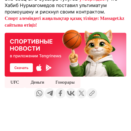
Хабиб Нурмагомедов поставил ультиматум
промоушену и рискнул своим контрактом.
Спорт әлеміндегі жаңалықтар қазақ тілінде: Massaget.kz
сайтына өтіңіз!
UFC
Деньги
Гонорары