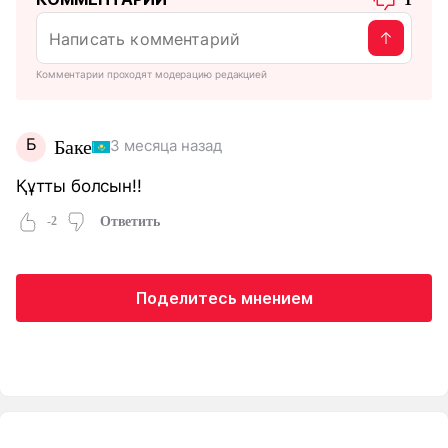
Комментарии проходят модерацию редакцией
Б
Баке
3 месяца назад
Құтты болсын!!
-2
Ответить
Поделитесь мнением