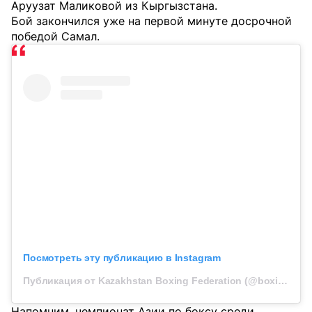
Аруузат Маликовой из Кыргызстана.
Бой закончился уже на первой минуте досрочной
победой Самал.
Посмотреть эту публикацию в Instagram
Публикация от Kazakhstan Boxing Federation (@boxingkazakhstan)
Напомним, чемпионат Азии по боксу среди