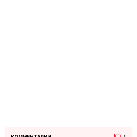
КОММЕНТАРИИ
1