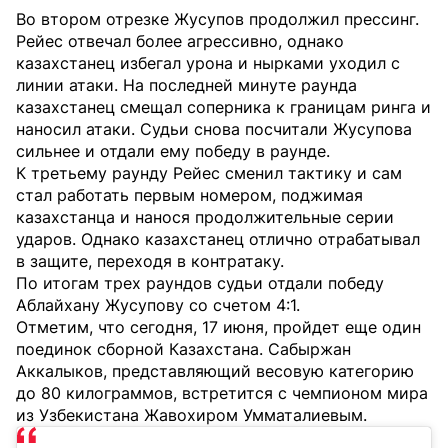
Во втором отрезке Жусупов продолжил прессинг.
Рейес отвечал более агрессивно, однако
казахстанец избегал урона и нырками уходил с
линии атаки. На последней минуте раунда
казахстанец смещал соперника к границам ринга и
наносил атаки. Судьи снова посчитали Жусупова
сильнее и отдали ему победу в раунде.
К третьему раунду Рейес сменил тактику и сам
стал работать первым номером, поджимая
казахстанца и нанося продолжительные серии
ударов. Однако казахстанец отлично отрабатывал
в защите, переходя в контратаку.
По итогам трех раундов судьи отдали победу
Аблайхану Жусупову со счетом 4:1.
Отметим, что сегодня, 17 июня, пройдет еще один
поединок сборной Казахстана. Сабыржан
Аккалыков, представляющий весовую категорию
до 80 килограммов, встретится с чемпионом мира
из Узбекистана Жавохиром Умматалиевым.