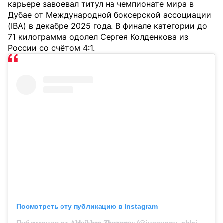
карьере завоевал титул на чемпионате мира в
Дубае от Международной боксерской ассоциации
(IBA) в декабре 2025 года. В финале категории до
71 килограмма одолел Сергея Колденкова из
России со счётом 4:1.
Посмотреть эту публикацию в Instagram
Публикация от 𝐀𝐛𝐥𝐚𝐢𝐤𝐡𝐚𝐧 𝐙𝐡𝐮𝐬𝐬𝐮𝐩𝐨𝐯 (@jussupov_ablaikhan)