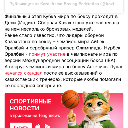
Публикация от Kazakhstan Boxing Federation (@boxingkazakhstan)
Финальный этап Кубка мира по боксу проходит в
Дели (Индия). Сборная Казахстана уже завоевала
на нем несколько бронзовых медалей.
Ранее стало известно, что лидеры сборной
Казахстана по боксу – чемпион мира Айбек
Оралбай и серебряный призер Олимпиады Нурбек
Оралбай -
примут участие
в чемпионате мира по
версии Международной ассоциации бокса (IBA).
А вокруг чемпионки мира по боксу Ангелины Лукас
начался скандал
после ее высказываний о
казахстанских тренерах, которые якобы помогали
ее последней сопернице.