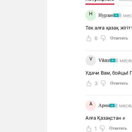
Н
8 мес
Нурлан
Тек алға қазақ жігіт
6
Ответить
V
8 меся
Viktor
Удачи Вам, бойцы! Г
3
Ответить
А
8 меся
Арни
Алға Қазақстан ✊
1
Ответить