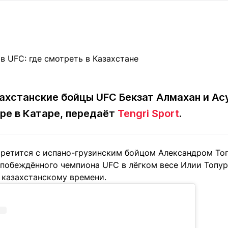
Статьи
округ спорта
Статьи
Полезное
ренды
Блоги
ига
Обзоры
емпионов
Спецпроек
азахстанские бойцы UFC Бекзат Алмахан и А
ире в Катаре, передаёт
Tengri Sport
.
Контакты редакции
Вакансии
Реклама
Пресс-центр
третится с испано-грузинским бойцом Александром Топ
клама
побеждённого чемпиона UFC в лёгком весе Илии Топур
+7 (700) 3 888 188
о казахстанскому времени.