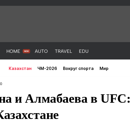
HOME
AUTO
TRAVEL
EDU
Казахстан
ЧМ-2026
Вокруг спорта
Мир
20
а и Алмабаева в UFC:
Казахстане
PORT
HEALTH
HOME
AUTO
Новости
порт
Новости
Новости