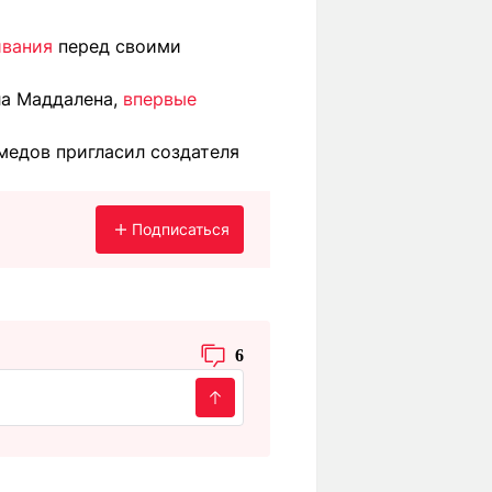
ивания
перед своими
ла Маддалена,
впервые
медов пригласил создателя
Подписаться
6