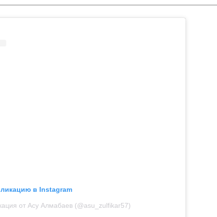
бликацию в Instagram
ация от Асу Алмабаев (@asu_zulfikar57)