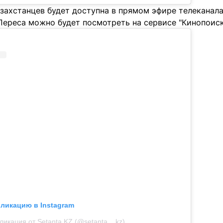
захстанцев будет доступна в прямом эфире телеканала 
Переса можно будет посмотреть на сервисе "Кинопоиск
бликацию в Instagram
ликация от Setanta KZ (@setanta__kz)