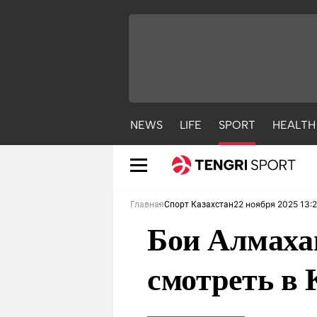
NEWS
LIFE
SPORT
HEALTH
22 ноября 2025 13:
Главная
Спорт Казахстан
Бои Алмахан
смотреть в 
NEWS
LIFE
S
Новости
Красиво
С