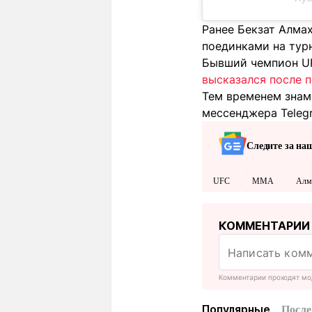
Ранее Бекзат Алма
поединками на турн
Бывший чемпион UF
высказался после 
Тем временем знам
мессенджера Teleg
Следите за на
UFC
MMA
Алм
КОММЕНТАРИИ
Комментарии проходят мо
Популярные
После