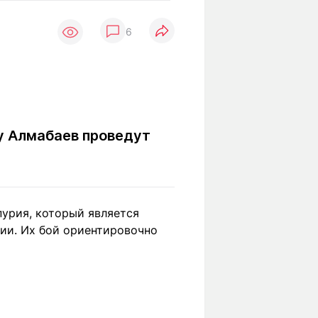
Вокруг света
Образование
6
Путевые
Учебные
заметки
заведения
Маршруты
ты
Заилийского
Алатау
су Алмабаев проведут
Светлая тема
урия, который является
Мы в социальных сетях
ии. Их бой ориентировочно