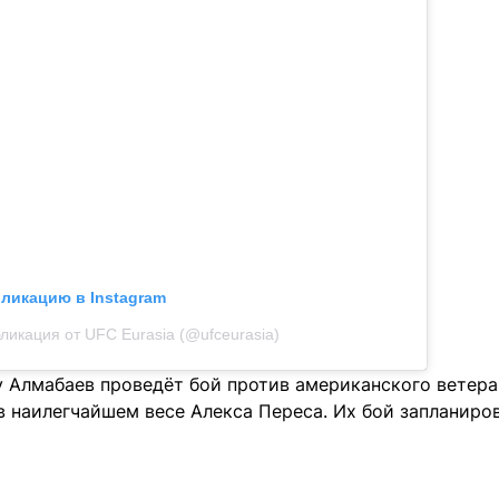
бликацию в Instagram
ликация от UFC Eurasia (@ufceurasia)
у Алмабаев проведёт бой против американского ветера
в наилегчайшем весе Алекса Переса. Их бой запланиров