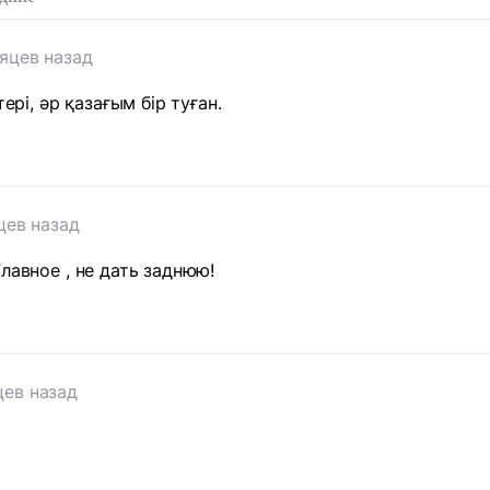
яцев назад
тері, әр қазағым бір туған.
цев назад
лавное , не дать заднюю!
цев назад