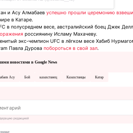
хан и Асу Алмабаев
успешно прошли церемонию взвеш
ире в Катаре.
C в полусреднем весе, австралийский боец Джек Дел
поражения
россиянину Исламу Махачеву.
енитый экс-чемпион UFC в лёгком весе Хабиб Нурмаго
ram Павла Дурова
побороться в свой зал
.
шими новостями в Google News
абаев Асу
Бой
казахстанец
Казахстанцы
Катар
дерацию редакцией
дние