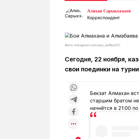
Статьи
Выгодно
В
Алихан Сарыкхазыев
Погода
Полезно
Т
Корреспондент
Спецпроекты
Любопытно
Л
ч
Рейтинги
Гороскопы
Рецепты
Фото: instagram.com/asu_zulfikar57/
Сегодня, 22 ноября, к
свои поединки на турн
О проекте
Бекзат Алмахан вс
Редакция
Ре
старшим братом не
+7 (777) 001 44 99
начнётся в 21:00 п