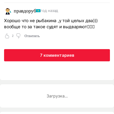
правдоруб
год назад
Хорошо что не рыбакина ,у той целых два)))
вообще то за такое судят и выдваряют👆🏻🤔
2
Ответить
7 комментариев
Загрузка...