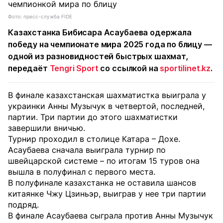
Фото: пресс-служба FIDE
Казахстанка Бибисара Асаубаева одержала
победу на чемпионате мира 2025 года по блицу —
одной из разновидностей быстрых шахмат,
передаёт
Tengri Sport
со ссылкой на
sportilinet.kz
.
В финале казахстанская шахматистка выиграла у
украинки Анны Музычук в четвертой, последней,
партии. Три партии до этого шахматистки
завершили вничью.
Турнир проходил в столице Катара – Дохе.
Асаубаева сначала выиграла турнир по
швейцарской системе – по итогам 15 туров она
вышла в полуфинал с первого места.
В полуфинале казахстанка не оставила шансов
китаянке Чжу Цзиньэр, выиграв у нее три партии
подряд.
В финале Асаубаева сыграла против Анны Музычук