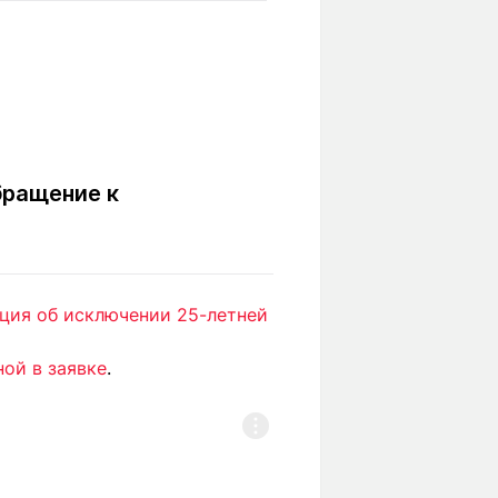
Вокруг света
Образование
Путевые
Учебные
заметки
заведения
Маршруты
ты
Заилийского
Алатау
бращение к
Светлая тема
ция об исключении 25-летней
Мы в социальных сетях
ой в заявке
.