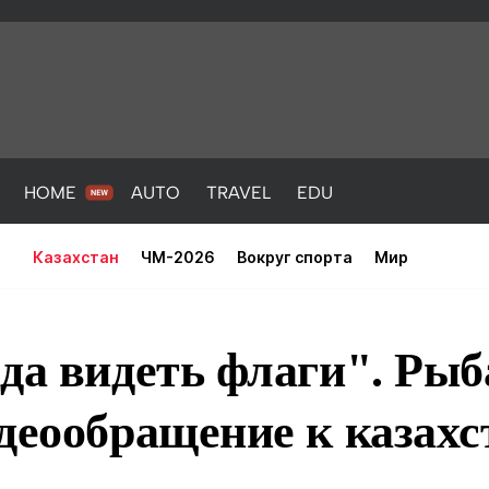
HOME
AUTO
TRAVEL
EDU
Казахстан
ЧМ-2026
Вокруг спорта
Мир
да видеть флаги". Ры
деообращение к казах
PORT
HEALTH
HOME
AUTO
Новости
порт
Новости
Новости