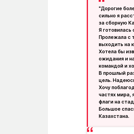
"Дорогие боле
сильно я расс
за сборную К
Я готовилась 
Пролежала с т
выходить на к
Хотела бы из
ожидания и н
командой и хо
В прошлый раз
цель. Надеюсь
Хочу поблагод
частях мира,
флаги на стад
Большое спаси
Казахстана.