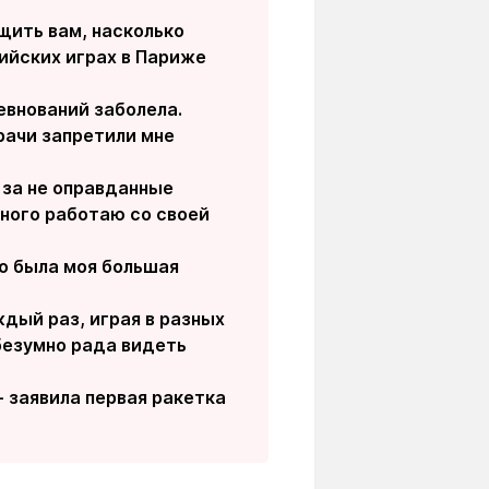
щить вам, насколько
пийских играх в Париже
евнований заболела.
рачи запретили мне
 за не оправданные
много работаю со своей
то была моя большая
дый раз, играя в разных
безумно рада видеть
- заявила первая ракетка