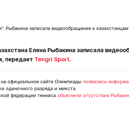
Статьи
округ спорта
Статьи
Полезное
ренды
Блоги
ига
Обзоры
емпионов
Спецпроек
захстана Елена Рыбакина записала видеоо
м, передает
Tengri Sport
.
Контакты редакции
Вакансии
Реклама
Пресс-центр
 на официальном сайте Олимпиады
появилась информа
ки одиночного разряда и микста.
клама
ской федерации тенниса
объяснили отсутствие Рыбакин
+7 (700) 3 888 188