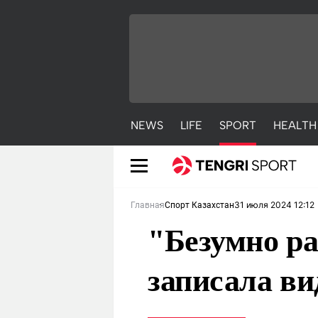
NEWS
LIFE
SPORT
HEALTH
31 июля 2024 12:12
Главная
Спорт Казахстан
"Безумно ра
записала ви
NEWS
LIFE
S
Новости
Красиво
С