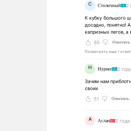
С
2 
Столичный
К кубку большого ш
досадно, понятно! 
капризных легов, а
65
Ответить
Посмотреть еще 1 отве
Н
2 год
Нуреке
Зачем нам приблот
своих
51
Ответить
А
2 года
Аслан