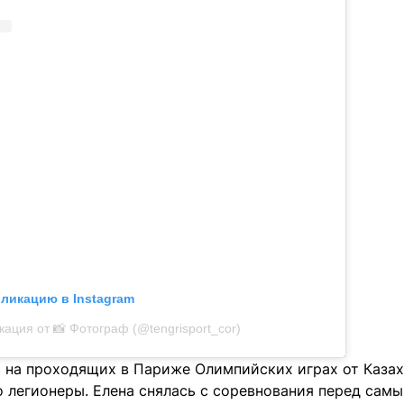
бликацию в Instagram
кация от 📸 Фотограф (@tengrisport_cor)
о на проходящих в Париже Олимпийских играх от Казах
 легионеры. Елена снялась с соревнования перед самы