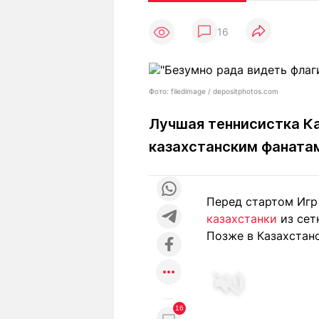
Статьи
Выгодно
В
16
Погода
Полезно
Т
Спецпроекты
Любопытно
Л
ч
Рейтинги
Гороскопы
Фото: filedimage / depositphotos.com
Рецепты
Лучшая теннисистка Ка
казахстанским фаната
О проекте
Перед стартом Игр
казахстанки
из сет
Редакция
Ре
Позже в Казахстан
+7 (777) 001 44 99
16