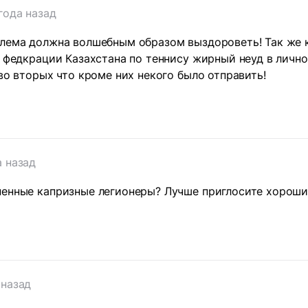
года назад
лема должна волшебным образом выздороветь! Так же к
А федкрации Казахстана по теннису жирный неуд в лично
 во вторых что кроме них некого было отправить!
т
а назад
ненные капризные легионеры? Лучше приглосите хороши
 назад