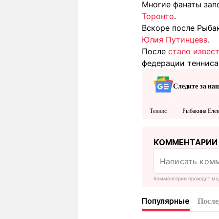
Многие фанаты зап
Торонто
.
Вскоре после Рыб
Юлия Путинцева
.
После
стало извес
федерации теннис
Следите за на
Теннис
Рыбакина Еле
КОММЕНТАРИИ
Комментарии проходят мо
Популярные
После