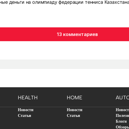
ные деньги на олимпиаду федерации тенниса Казахстан
13 комментариев
HEALTH
HOME
AUT
Новости
Новости
Новос
Статьи
Статьи
Полезн
Блоги
Обзор