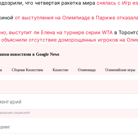
одозрили, что четвертая ракетка мира
снялась с Игр из
акиной
от выступления на Олимпиаде в Париже отказала
тно, выступит ли Елена на турнире серии WTA
в Торонто
а
объяснили отсутствие доморощенных игроков на Оли
шими новостями в Google News
на
Сборная Казахстана
Казахстан
Олимпиада
Олимпийские игры
дерацию редакцией
дние