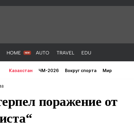
HOME
AUTO
TRAVEL
EDU
Казахстан
ЧМ-2026
Вокруг спорта
Мир
48
ерпел поражение от
иста“
PORT
HEALTH
HOME
AUTO
Новости
порт
Новости
Новости