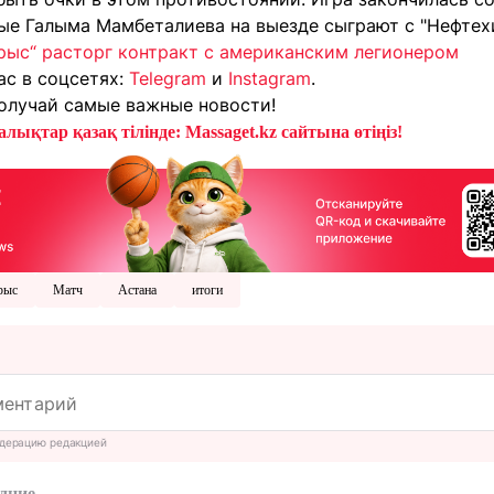
ные Галыма Мамбеталиева на выезде сыграют с "Нефтех
рыс“ расторг контракт с американским легионером
ас в соцсетях:
Telegram
и
Instagram
.
олучай самые важные новости!
лықтар қазақ тілінде: Massaget.kz сайтына өтіңіз!
рыс
Матч
Астана
итоги
дерацию редакцией
дние