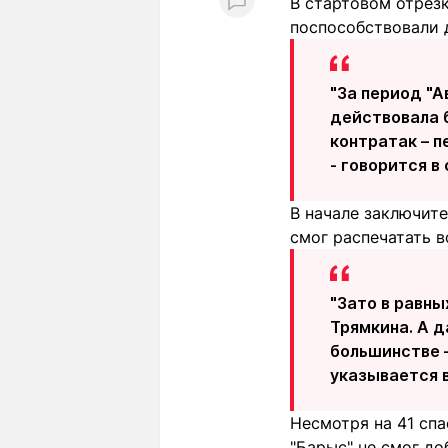
В стартовом отрез
поспособствовали д
"За период "А
действовала б
контратак – п
- говорится в
В начале заключите
смог распечатать в
"Зато в равны
Трямкина. А 
большинстве –
указывается в
Несмотря на 41 сп
"Барыс" не смог доб