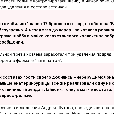
ке гости больше контролировали шайбу в чужой зоне. 
ва удаления в составе астанчан.
втомобилист" нанес 17 бросков в створ, но оборона "
езупречно. А незадолго до перерыва хозяева реализ
ервую шайбу в майке казахстанского коллектива заб
 сообщении.
льной трети хозяева заработали три удаления подряд, 
орота в формате "пять на три".
х составах гости своего добились – неберущимся ок
дальше екатеринбуржцы все же реализовали одну из с
 отличился Брендэн Лайпсик. Точку в матче поставил 
 пресс-релизе.
асение в исполнении Андрея Шутова, проводившего пер
ыть очки в этом противостоянии. Игра закончилась со сч