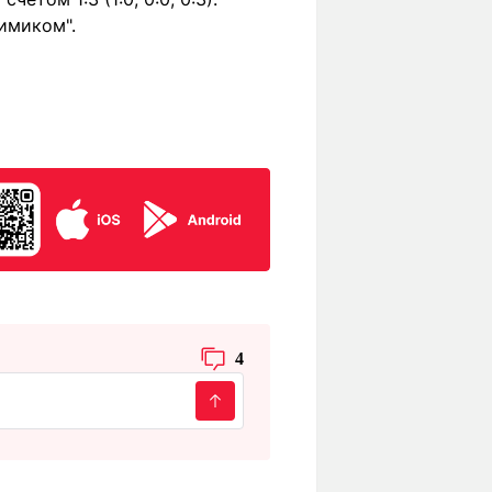
имиком".
4