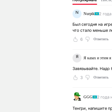
N
2 года
Nurpik
Был сегодня на игр
что стало меньше л
6
Ответить
Я
Я казах и этим я
Завязывайте. Надо б
3
Ответить
2 года 
GGG
Тенгри, напишите п