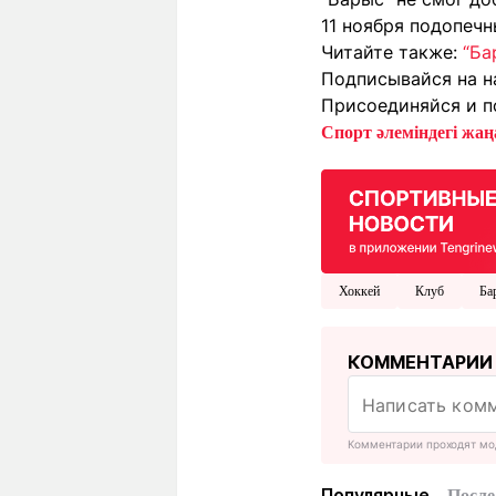
11 ноября подопеч
Читайте также:
“Ба
Подписывайся на н
Присоединяйся и п
Спорт әлеміндегі жаңа
Хоккей
Клуб
Ба
КОММЕНТАРИИ
Комментарии проходят мо
Популярные
После