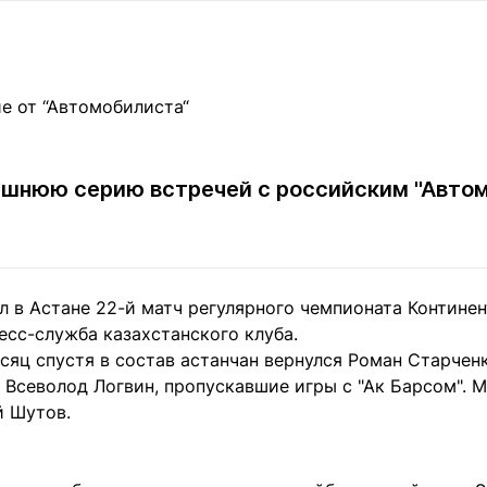
Статьи
округ спорта
Статьи
Полезное
ренды
Блоги
ига
Обзоры
емпионов
Спецпроек
ашнюю серию встречей с российским "Автом
Контакты редакции
Вакансии
Реклама
Пресс-центр
л в Астане 22-й матч регулярного чемпионата Контине
есс-служба казахстанского клуба.
клама
сяц спустя в состав астанчан вернулся Роман Старченк
+7 (700) 3 888 188
Всеволод Логвин, пропускавшие игры с "Ак Барсом". М
й Шутов.