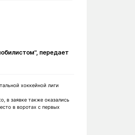
Вокруг света
Образование
Путевые
Учебные
заметки
заведения
Маршруты
ты
Заилийского
Алатау
обилистом", передает
Светлая тема
нтальной хоккейной лиги
Мы в социальных сетях
о, в заявке также оказались
есто в воротах с первых