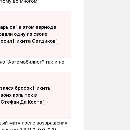
Этому во многом
Барыса" в этом периоде
овали одну из своих
росил Никита Сетдиков",
но "Автомобилист" так и не
азался бросок Никиты
воих попыток в
Стефан Да Коста", -
вый матч после возвращения,
етом 1:3 (1:0, 0:0, 0:3).