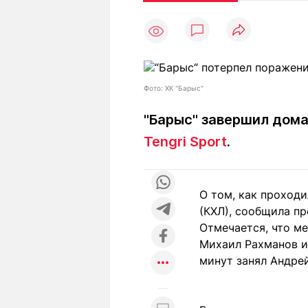
Статьи
Выгодно
В
4
Погода
Полезно
Т
Спецпроекты
Любопытно
Л
ч
Рейтинги
Гороскопы
Фото: ХК "Барыс"
Рецепты
"Барыс" завершил дом
Tengri Sport
.
О проекте
О том, как проходи
(КХЛ), сообщила пр
Редакция
Ре
Отмечается, что ме
+7 (777) 001 44 99
Михаил Рахманов и 
минут занял Андре
4