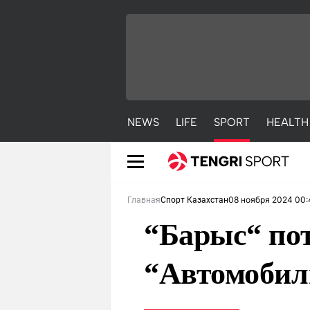
NEWS
LIFE
SPORT
HEALTH
08 ноября 2024 00:
Главная
Спорт Казахстан
“Барыс“ пот
“Автомобил
NEWS
LIFE
S
Новости
Красиво
С