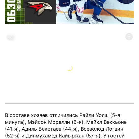
В составе хозяев отличились Райли Уолш (5-я
минута), Мэйсон Морелли (6-я), Майкл Веккьоне
(41-я), Адиль Бекетаев (44-я), Всеволод Логвин
(52-я) и Динмухамед Кайыржан (57-я). У гостей