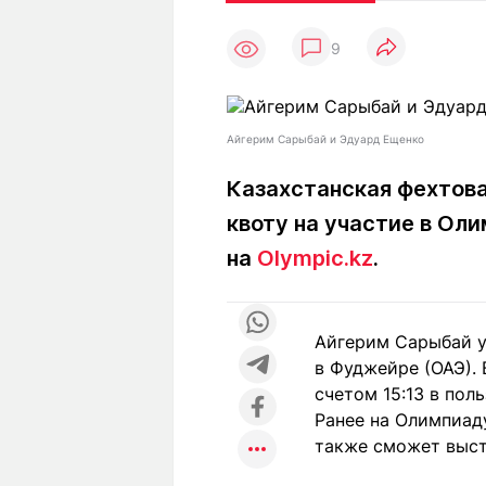
Статьи
Выгодно
В
9
Погода
Полезно
Т
Спецпроекты
Любопытно
Л
ч
Рейтинги
Гороскопы
Айгерим Сарыбай и Эдуард Ещенко
Рецепты
Казахстанская фехтов
квоту на участие в Ол
О проекте
на
Olympic.kz
.
Айгерим Сарыбай у
Редакция
Ре
в Фуджейре (ОАЭ). 
+7 (777) 001 44 99
счетом 15:13 в пол
Ранее на Олимпиад
также сможет выст