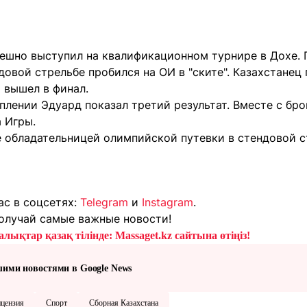
ешно выступил на квалификационном турнире в Дохе.
довой стрельбе пробился на ОИ в "ските". Казахстанец
 вышел в финал.
лении Эдуард показал третий результат. Вместе с бро
 Игры.
е обладательницей олимпийской путевки в стендовой с
ас в соцсетях:
Telegram
и
Instagram
.
олучай самые важные новости!
лықтар қазақ тілінде: Massaget.kz сайтына өтіңіз!
шими новостями в Google News
цензия
Спорт
Сборная Казахстана