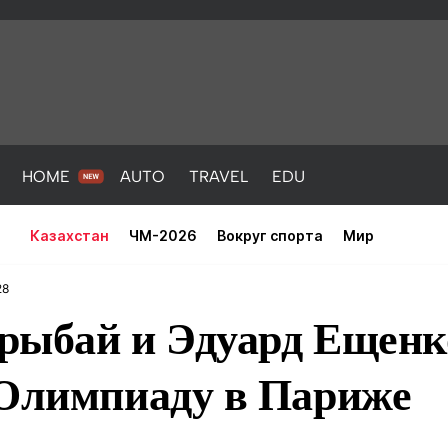
HOME
AUTO
TRAVEL
EDU
Казахстан
ЧМ-2026
Вокруг спорта
Мир
28
рыбай и Эдуард Ещенк
 Олимпиаду в Париже
PORT
HEALTH
HOME
AUTO
Новости
порт
Новости
Новости