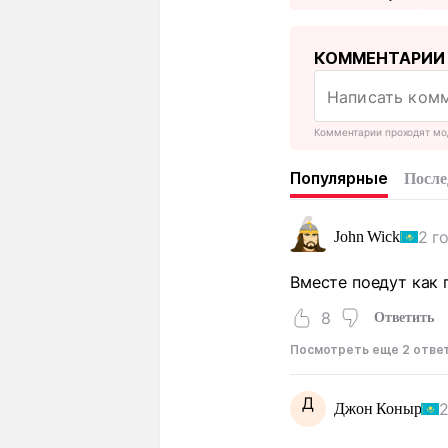
КОММЕНТАРИИ
Комментарии проходят мо
Популярные
После
2 г
John Wick
Вместе поедут как 
8
Ответить
Посмотреть еще 2 отве
Д
2
Джон Коныр