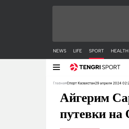
NEWS
LIFE
SPORT
HEALTH
29 апреля 2024 02:
Главная
Спорт Казахстан
Айгерим Са
путевки на
NEWS
LIFE
S
Новости
Красиво
С