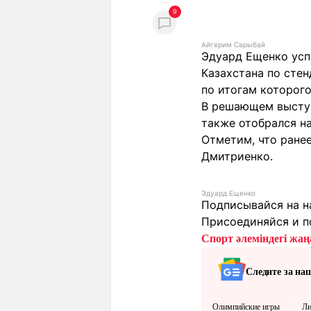
9
Айгерим Сарыбай
Эдуард Ещенко усп
Казахстана по стен
по итогам которого
В решающем выступ
также отобрался на
Отметим, что ране
Дмитриенко.
Эдуард Ещенко
Подписывайся на н
Присоединяйся и п
Спорт әлеміндегі жаңа
Следите за на
Олимпийские игры
Ли