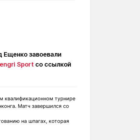
Вокруг света
Образование
Путевые
Учебные
заметки
заведения
Маршруты
ты
Заилийского
Алатау
д Ещенко завоевали
engri Sport
со ссылкой
Светлая тема
ом квалификационном турнире
Мы в социальных сетях
нконга. Матч завершился со
ованию на шпагах, которая