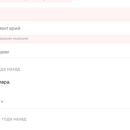
дерацию редакцией
дние
ода назад
пара.
та
 года назад