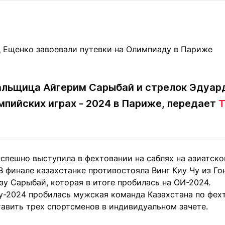
Статьи
округ спорта
Статьи
Полезное
ренды
Блоги
ига
Обзоры
емпионов
Спецпроек
альщица Айгерим Сарыбай и стрелок Эдуар
импийских играх - 2024 в Париже, передает
T
Контакты редакции
Вакансии
Реклама
Пресс-центр
спешно выступила в фехтовании на саблях на азиатск
клама
В финале казахстанке противостояла Винг Киу Чу из Го
+7 (700) 3 888 188
ьзу Сарыбай, которая в итоге пробилась на ОИ-2024.
у-2024 пробилась мужская команда Казахстана по фехт
авить трех спортсменов в индивидуальном зачете.