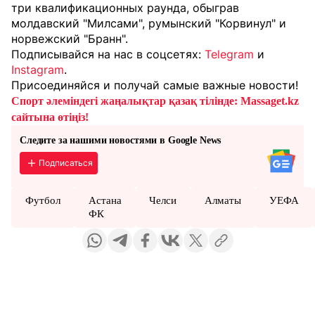
три квалификационных раунда, обыграв
молдавский "Милсами", румынский "Корвинул" и
норвежский "Бранн".
Подписывайся на нас в соцсетях:
Telegram
и
Instagram
.
Присоединяйся и получай самые важные новости!
Спорт әлеміндегі жаңалықтар қазақ тілінде: Massaget.kz
сайтына өтіңіз!
Следите за нашими новостями в Google News
Подписаться
Футбол
Астана
Челси
Алматы
УЕФА
ФК