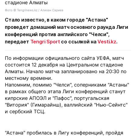
Фото ©️ Tengrinews.kz / Алихан Сариев
Стало известно, в каком городе "Астана"
проведет домашний матч основного раунда Лиги
конференций против английского "Челси",
передает
Tengri Sport
со ссылкой на
Vesti.kz
.
По информации официального сайта УЕФА, матч
состоится 12 декабря на Центральном стадионе
Алматы. Начало матча запланировано на 20:30 по
местному времени.
Напомним, помимо "Челси", соперниками "Астаны"
в рамках общего этапа Лиги конференций станут
кипрские АПОЭЛ и "Пафос", португальская
"Витория" (Гимарайнш), валлийский "Нью-Сейнтс"
и сербский ТСЦ.
"Астана" пробилась в Лигу конференций, пройдя