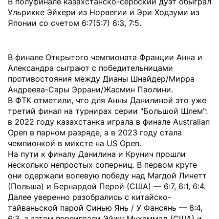
В полуфинале казахстанско-сербский дуэт обыграл
Ульрикке Эйкери из Норвегии и Эри Ходзуми из
Японии со счетом 6:7(5:7) 6:3, 7:5.
В финале Открытого чемпионата Франции Анна и
Александра сыграют с победительницами
противостояния между Дианы Шнайдер/Мирра
Андреева-Сары Эррани/Жасмин Паолини.
В ФТК отметили, что для Анны Данилиной это уже
третий финал на турнирах серии "Большой Шлем":
в 2022 году казахстанка играла в финале Australian
Open в парном разряде, а в 2023 году стала
чемпионкой в миксте на US Open.
На пути к финалу Данилина и Крунич прошли
несколько непростых соперниц. В первом круге
они одержали волевую победу над Магдой Линетт
(Польша) и Бернардой Перой (США) — 6:7, 6:1, 6:4.
Далее уверенно разобрались с китайско-
тайваньской парой Синью Янь / У Фансянь — 6:4,
6:3, а затем переиграли Эйжу Мухаммад (США) и