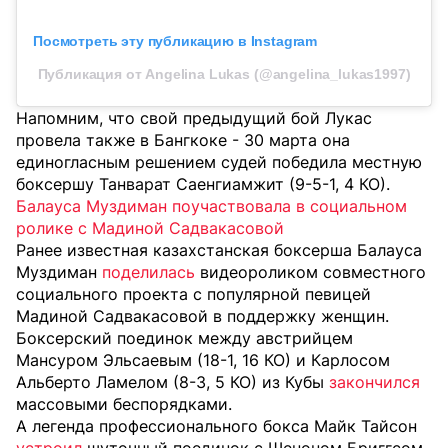
Посмотреть эту публикацию в Instagram
Публикация от Angelina Lukas (@angelina_lukas1997)
Напомним, что свой предыдущий бой Лукас
провела также в Бангкоке - 30 марта она
единогласным решением судей победила местную
боксершу Танварат Саенгиамжит (9-5-1, 4 КО).
Балауса Муздиман поучаствовала в социальном
ролике с Мадиной Садвакасовой
Ранее известная казахстанская боксерша Балауса
Муздиман
поделилась
видеороликом совместного
социального проекта с популярной певицей
Мадиной Садвакасовой в поддержку женщин.
Боксерский поединок между австрийцем
Мансуром Эльсаевым (18-1, 16 КО) и Карлосом
Альберто Ламелом (8-3, 5 КО) из Кубы
закончился
массовыми беспорядками.
А легенда профессионального бокса Майк Тайсон