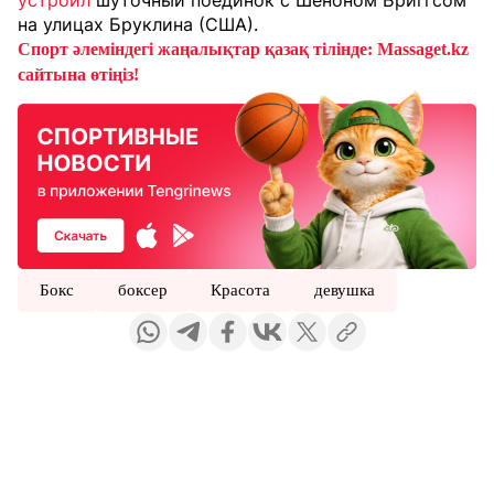
устроил
шуточный поединок с Шеноном Бриггсом
на улицах Бруклина (США).
Спорт әлеміндегі жаңалықтар қазақ тілінде: Massaget.kz
сайтына өтіңіз!
Бокс
боксер
Красота
девушка