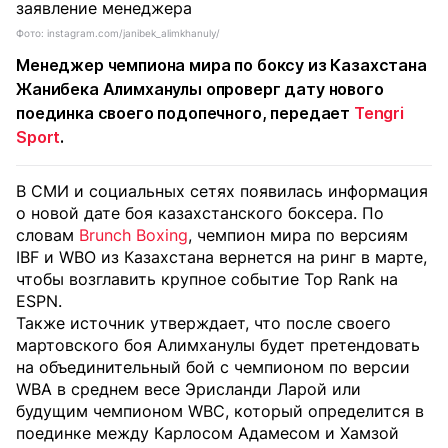
Фото: instagram.com/janibek_alimkhanuly/
Менеджер чемпиона мира по боксу из Казахстана
Жанибека Алимханулы опроверг дату нового
поединка своего подопечного, передает
Tengri
Sport
.
В СМИ и социальных сетях появилась информация
о новой дате боя казахстанского боксера. По
словам
Brunch Boxing
, чемпион мира по версиям
IBF и WBO из Казахстана вернется на ринг в марте,
чтобы возглавить крупное событие Top Rank на
ESPN.
Также источник утверждает, что после своего
мартовского боя Алимханулы будет претендовать
на объединительный бой с чемпионом по версии
WBA в среднем весе Эрисланди Ларой или
будущим чемпионом WBC, который определится в
поединке между Карлосом Адамесом и Хамзой