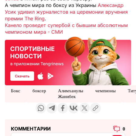
А чемпион мира по боксу из Украины
Александр
Усик удивил журналистов на церемонии вручения
премии The Ring
.
Канело проведет супербой с бывшим абсолютным
чемпионом мира - СМИ
Бокс
боксер
Алимханулы
чемпионы
Тит
Жанибек
КОММЕНТАРИИ
0