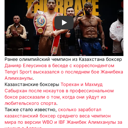
Смотреть видео YouTube
Ранее олимпийский чемпион из Казахстана боксер
Данияр Елеусинов в беседе с корреспондентом
Tengri Sport высказался о последнем бое Жанибека
Алимханулы
.
Казахстанские боксеры
Торехан и Махмуд
Сабырхан после нокаутов в профессиональном
боксе рассказали о том, когда они уйдут из
любительского спорта
.
Также стало известно,
сколько заработал
казахстанский боксер среднего веса чемпион
мира по версии WBO и IBF Жанибек Алимханулы за