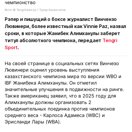
Фото ©️ Tengrinews.kz / Турар Казангапов
Рэпер и пишущий о боксе журналист Винчензо
Лювинери, более известный как Vinnie Paz, назвал
сроки, в которые Жанибек Алимханулы заберет
титул абсолютного чемпиона, передает
Tengri
Sport
.
На своей странице в социальных сетях Винчезо
Лювинери оценил уровень выступления
казахстанского чемпиона мира по версии WBO и
IBF Жанибека Алимханулы. Он отметил
значительные улучшения в подвижности на ринге.
Также американец заявил, что в 2025 году для
Алимханулы должны организовать 2
объединительных поединка против чемпионов
среднего веса - Карлоса Адамеса (WBC) и
Эрисланди Лары (WBA).