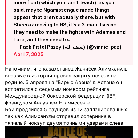
more fluid (which you can't teach). as you
said, maybe Ngamissengue made things
appear that aren't actually there. but with
Sheeraz moving to 68, it's a 3-man division.
they need to make the fights with Adames and
Lara, and they need to…
— Pack Pistol Pazzy (سيف الله) (@vinnie_paz)
April 7, 2025
Напомним, что казахстанец Жанибек Алимханулы
впервые в истории провел защиту поясов на
родине. 5 апреля на "Барыс Арене" в Астане он
встретился с седьмым номером рейтинга
Международной боксерской федерации (IBF) -
французом Анауэлем Нгамиссенге.
Бой продлился 5 раундов из 12 запланированных,
так как Алимханулы отправил соперника в
тяжелый нокаут двумя точными ударами слева.