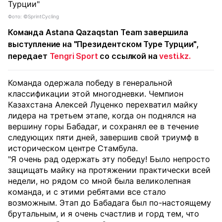
Фото: ©SprintCycling
Команда Astana Qazaqstan Team завершила
выступление на "Президентском Туре Турции",
передает
Tengri Sport
со ссылкой на
vesti.kz.
Команда одержала победу в генеральной
классификации этой многодневки. Чемпион
Казахстана Алексей Луценко перехватил майку
лидера на третьем этапе, когда он поднялся на
вершину горы Бабадаг, и сохранял ее в течение
следующих пяти дней, завершив свой триумф в
историческом центре Стамбула.
"Я очень рад одержать эту победу! Было непросто
защищать майку на протяжении практически всей
недели, но рядом со мной была великолепная
команда, и с этими ребятами все стало
возможным. Этап до Бабадага был по-настоящему
брутальным, и я очень счастлив и горд тем, что