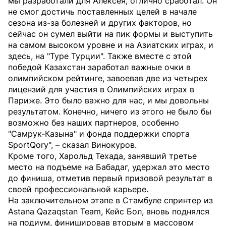
мы разработали для Алексея, отлично сработал. Он
не смог достичь поставленных целей в начале
сезона из-за болезней и других факторов, но
сейчас он сумел выйти на пик формы и выступить
на самом высоком уровне и на Азиатских играх, и
здесь, на "Туре Турции". Также вместе с этой
победой Казахстан заработал важные очки в
олимпийском рейтинге, завоевав две из четырех
лицензий для участия в Олимпийских играх в
Париже. Это было важно для нас, и мы довольны
результатом. Конечно, ничего из этого не было бы
возможно без наших партнеров, особенно
"Самрук-Казына" и фонда поддержки спорта
SportQory", – сказал Винокуров.
Кроме того, Харольд Техада, занявший третье
место на подъеме на Бабадаг, удержал это место
до финиша, отметив первый призовой результат в
своей профессиональной карьере.
На заключительном этапе в Стамбуле спринтер из
Astana Qazaqstan Team, Кейс Бол, вновь поднялся
на подиум, финишировав вторым в массовом