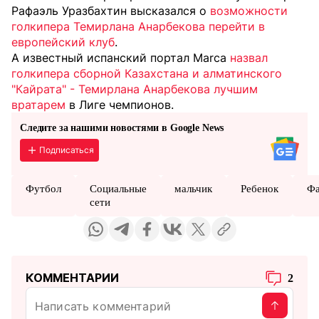
Рафаэль Уразбахтин высказался о
возможности
голкипера Темирлана Анарбекова перейти в
европейский клуб
.
А известный испанский портал Marca
назвал
голкипера сборной Казахстана и алматинского
"Кайрата" - Темирлана Анарбекова лучшим
вратарем
в Лиге чемпионов.
Следите за нашими новостями в Google News
Подписаться
Футбол
Социальные
мальчик
Ребенок
Ф
сети
КОММЕНТАРИИ
2