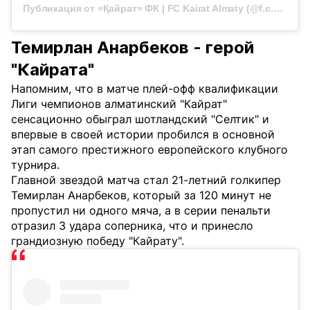
Публикация от «Қайрат» ФК | FC Kairat Almaty (@f.c.kairat)
Темирлан Анарбеков - герой
"Кайрата"
Напомним, что в матче плей-офф квалификации
Лиги чемпионов алматинский "Кайрат"
сенсационно обыграл шотландский "Селтик" и
впервые в своей истории пробился в основной
этап самого престижного европейского клубного
турнира.
Главной звездой матча стал 21-летний голкипер
Темирлан Анарбеков, который за 120 минут не
пропустил ни одного мяча, а в серии пенальти
отразил 3 удара соперника, что и принесло
грандиозную победу "Кайрату".