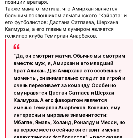
позиции вратаря.
Также мама отметила, что Амирхан является
большим поклонником алматинского "Кайрата" и
его футболистов: Дастана Сатпаева, Шерхана
Калмурзы, а его главным кумиром является
голкипер клуба Темирлан Анарбеков.
"Да, он смотрит матчи. Обычно мы смотрим
вместе: муж, я, Амирхан и его младший
брат Алихан. Для Амирхана это особенные
моменты, он внимательно следит за игрой и
очень переживает за команду. Особенно
ему нравятся Дастан Сатпаев и Шерхан
Калмурза. А его фаворитом является
именно Темирлан Анарбеков. Конечно, ему
интересны и мировые знаменитости:
Мбаппе, Ямаль, Холанд, Роналду и Месси, но
на первое место сейчас он ставит именно
казахстанских футболистов", - рассказала