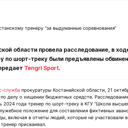
Статьи
округ спорта
Статьи
Полезное
ренды
Блоги
ига
Обзоры
емпионов
Спецпроек
кой области провела расследование, в ход
у по шорт-треку были предъявлены обвинен
Контакты редакции
Вакансии
Реклама
Пресс-центр
передает
Tengri Sport
.
с-служба
прокуратуры Костанайской области, 21 октяб
клама
 по делу о хищении бюджетных средств. Расследование 
+7 (700) 3 888 188
ь 2024 года тренер по шорт-треку в КГУ "Школа высше
служебное положение для составления фиктивных аван
ы, включая в отчеты людей, которые не участвовали в
 тренер присваивал.