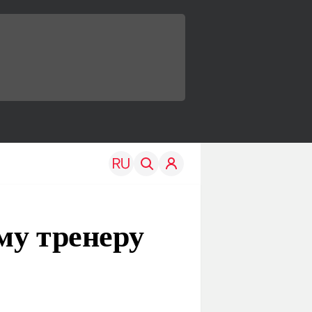
му тренеру
TRAVEL
EDU
Моя страна
Новости