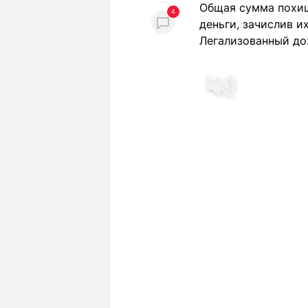
Общая сумма похищ
4
деньги, зачислив и
Легализованный дох