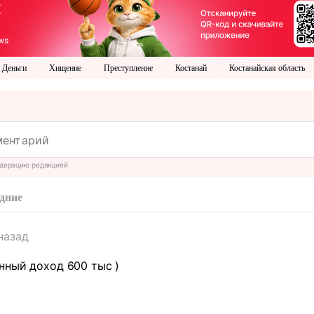
Деньги
Хищение
Преступление
Костанай
Костанайская область
дерацию редакцией
дние
назад
нный доход 600 тыс )