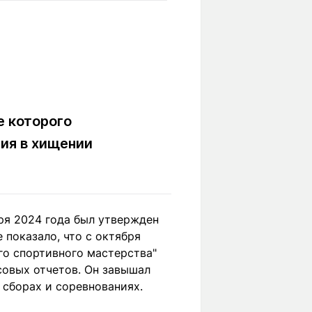
Вокруг света
Образование
Путевые
Учебные
заметки
заведения
Маршруты
ты
Заилийского
Алатау
е которого
ия в хищении
Светлая тема
ря 2024 года был утвержден
Мы в социальных сетях
показало, что с октября
го спортивного мастерства"
совых отчетов. Он завышал
 сборах и соревнованиях.