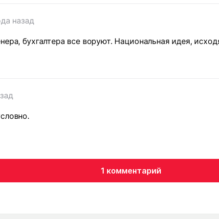
ода назад
нера, бухгалтера все воруют. Национальная идея, исход
азад
словно.
1 комментарий