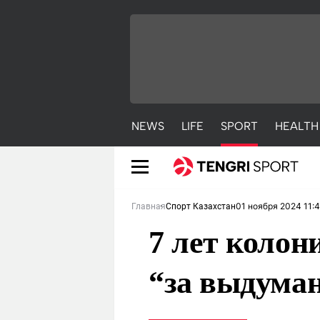
NEWS
LIFE
SPORT
HEALTH
01 ноября 2024 11:
Главная
Спорт Казахстан
7 лет колон
“за выдума
NEWS
LIFE
S
Новости
Красиво
С