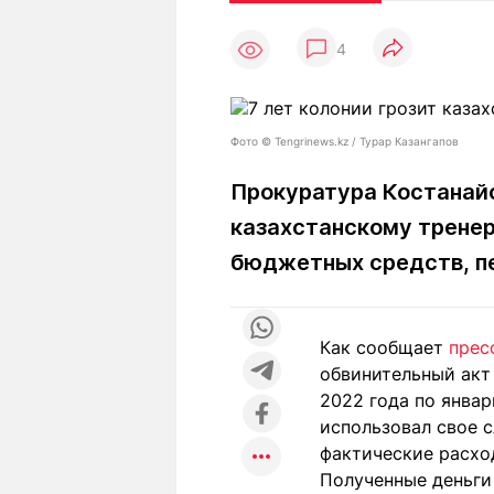
Статьи
Выгодно
В
4
Погода
Полезно
Т
Спецпроекты
Любопытно
Л
ч
Рейтинги
Гороскопы
Фото ©️ Tengrinews.kz / Турар Казангапов
Рецепты
Прокуратура Костанайс
казахстанскому тренер
О проекте
бюджетных средств, 
Как сообщает
прес
Редакция
Ре
обвинительный акт
+7 (777) 001 44 99
2022 года по январ
использовал свое 
фактические расход
Полученные деньги