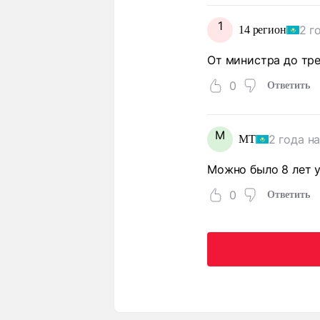
1
2 г
14 регион
От министра до тре
0
Ответить
М
2 года н
МТ
Можно было 8 лет у
0
Ответить