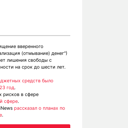
Хищение вверенного
ализация (отмывание) денег")
лет лишения свободы с
ости на срок до шести лет.
юджетных средств было
23 год
.
 рисков в сфере
ой сфере
.
riNews
рассказал о планах по
е
.