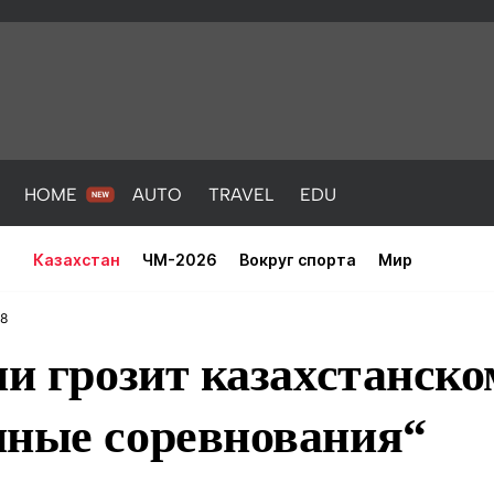
HOME
AUTO
TRAVEL
EDU
Казахстан
ЧМ-2026
Вокруг спорта
Мир
48
ии грозит казахстанско
нные соревнования“
PORT
HEALTH
HOME
AUTO
Новости
порт
Новости
Новости