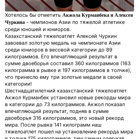
Хотелось бы отметить
Акжола Курманбека и Алексея
- чемпионов Азии по тяжелой атлетике
Чуркина
среди юношей и юниоров.
Казахстанский тяжелоатлет Алексей Чуркин
завоевал золотую медаль на чемпионате Азии
среди юниоров в весовой категории до 89
килограммов. Его впечатляющий результат в
сумме двоеборья составил 360 килограммов (163
килограмма в рывке и 197 килограммов в толчке),
что принесло ему три золотые медали в своей
категории!
Шестнадцатилетний казахстанский тяжелоатлет
Акжол Курманбек установил новые рекорды мира
в категории до 73 килограммов. Акжол показал
впечатляющий результат, подняв в сумме
двоеборья 316 килограммов, это новый рекорд
мира. После рывка 141 килограмм наш
тяжелоатлет пошел на установление рекорда мира
в толчке 175 килограммов, тем самым одержав