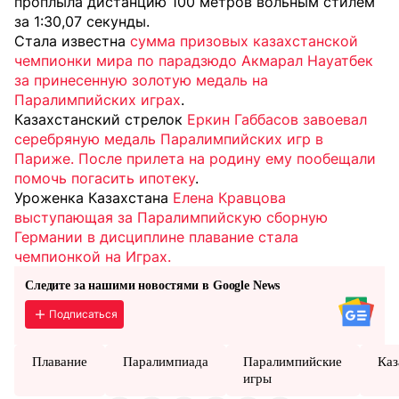
проплыла дистанцию 100 метров вольным стилем
за 1:30,07 секунды.
Стала известна
сумма призовых казахстанской
чемпионки мира по парадзюдо Акмарал Науатбек
за принесенную золотую медаль на
Паралимпийских играх
.
Казахстанский стрелок
Еркин Габбасов завоевал
серебряную медаль Паралимпийских игр в
Париже. После прилета на родину ему пообещали
помочь погасить ипотеку
.
Уроженка Казахстана
Елена Кравцова
выступающая за Паралимпийскую сборную
Германии в дисциплине плавание стала
чемпионкой на Играх.
Следите за нашими новостями в Google News
Подписаться
Плавание
Паралимпиада
Паралимпийские
Каз
игры