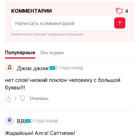
КОММЕНТАРИИ
4
Комментарии проходят модерацию редакцией
Популярные
Последние
Д
Джон джонс
2 года назад
нет слов! низкий поклон человеку с большой
буквы!!!
2
Ответить
R
RR
2 года назад
Жарайсын! Алга! Саттилик!