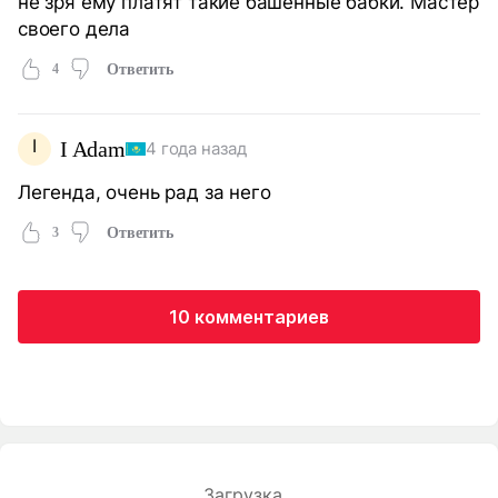
не зря ему платят такие башенные бабки. Мастер
своего дела
4
Ответить
I
I Adam
4 года назад
Легенда, очень рад за него
3
Ответить
10 комментариев
Загрузка...