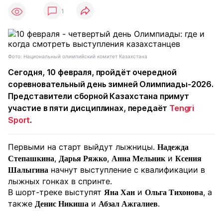
1
Фото: Национальный олимпийский комитет Казахстана
Сегодня, 10 февраля, пройдёт очередной
соревновательный день зимней Олимпиады-2026.
Представители сборной Казахстана примут
участие в пяти дисциплинах, передаёт
Tengri
Sport
.
Первыми на старт выйдут лыжницы.
Надежда
,
,
и
Степашкина
Дарья Ряжко
Анна Мельник
Ксения
начнут выступление с квалификации в
Шалыгина
лыжных гонках в спринте.
В шорт-треке выступят
и
, а
Яна Хан
Ольга Тихонова
также
и
.
Денис Никиша
Абзал Ажгалиев