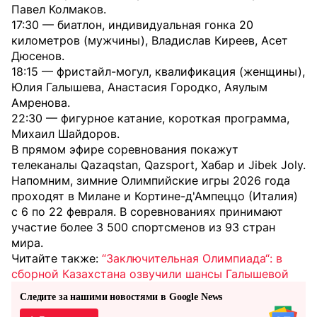
Павел Колмаков.
17:30 — биатлон, индивидуальная гонка 20
километров (мужчины), Владислав Киреев, Асет
Дюсенов.
18:15 — фристайл-могул, квалификация (женщины),
Юлия Галышева, Анастасия Городко, Аяулым
Амренова.
22:30 — фигурное катание, короткая программа,
Михаил Шайдоров.
В прямом эфире соревнования покажут
телеканалы Qazaqstan, Qazsport, Хабар и Jibek Joly.
Напомним, зимние Олимпийские игры 2026 года
проходят в Милане и Кортине-д'Ампеццо (Италия)
с 6 по 22 февраля. В соревнованиях принимают
участие более 3 500 спортсменов из 93 стран
мира.
Читайте также:
“Заключительная Олимпиада“: в
сборной Казахстана озвучили шансы Галышевой
Следите за нашими новостями в Google News