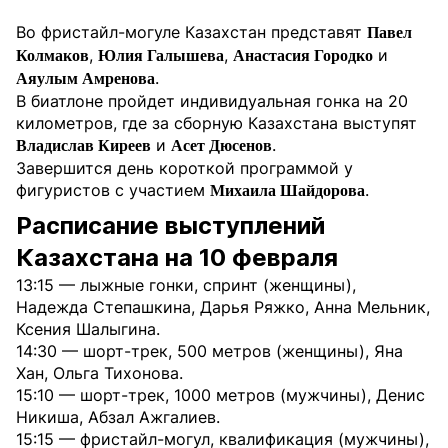
Во фристайл-могуле Казахстан представят
Павел
,
,
и
Колмаков
Юлия Галышева
Анастасия Городко
.
Аяулым Амренова
В биатлоне пройдет индивидуальная гонка на 20
километров, где за сборную Казахстана выступят
и
.
Владислав Киреев
Асет Дюсенов
Завершится день короткой программой у
фигуристов с участием
.
Михаила Шайдорова
Расписание выступлений
Казахстана на 10 февраля
13:15 — лыжные гонки, спринт (женщины),
Надежда Степашкина, Дарья Ряжко, Анна Мельник,
Ксения Шалыгина.
14:30 — шорт-трек, 500 метров (женщины), Яна
Хан, Ольга Тихонова.
15:10 — шорт-трек, 1000 метров (мужчины), Денис
Никиша, Абзал Ажгалиев.
15:15 — фристайл-могул, квалификация (мужчины),